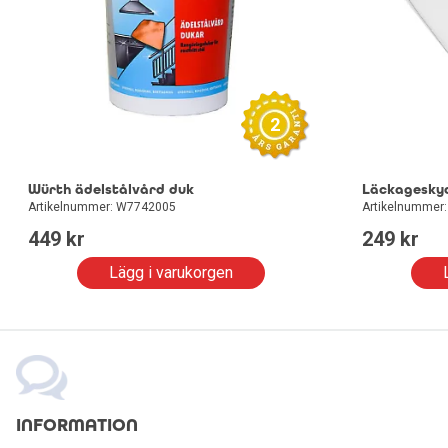
2
Würth ädelstålvård duk
Läckageskyd
Artikelnummer: W7742005
Artikelnummer
449
 kr
249
 kr
Lägg i varukorgen
INFORMATION