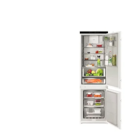
Bildskärm
Dammsugare och rengöring
Projektor och
Stationär dator
Lampor och Belysning
Väggfäste, m
iPad, Surfplatta
Kaffemaskin och espresso
Antenn och P
Skrivare och tillbehör
Inomhusklimat
Kablar och A
Bläckpatroner och ton
Datorkomponenter
Strykjärn
Router och Nätverk
Elektrisk utrustning
Minneskort, USB-minne
Trädgårdsmaskiner och trädgårdsreds
Mus och Tangentbord
Robotgräsklippare och tillbehör
Övriga datorprodukter
Värmepump, element och uppvärmnin
Datorväska
Köksmaskin och matberedare