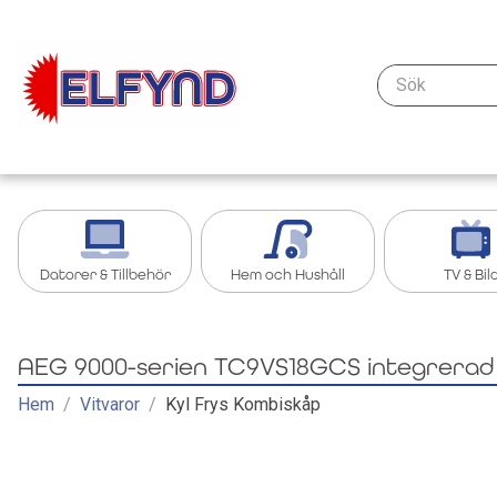
Sök
Datorer & Tillbehör
Hem och Hushåll
TV & Bil
Kablar & anslutning - datorer & nätverk
Köksredskap
Streaming oc
AEG 9000-serien TC9VS18GCS integrerad 
Tillbehör iPad, Surfplatta
Grill och grilltillbehör
Tillbehör TV &
Hem
/
Vitvaror
/
Kyl Frys Kombiskåp
Bärbar dator
Köksapparater
TV
Nätverk
Övrigt Hem och Hushåll
Kablar och ad