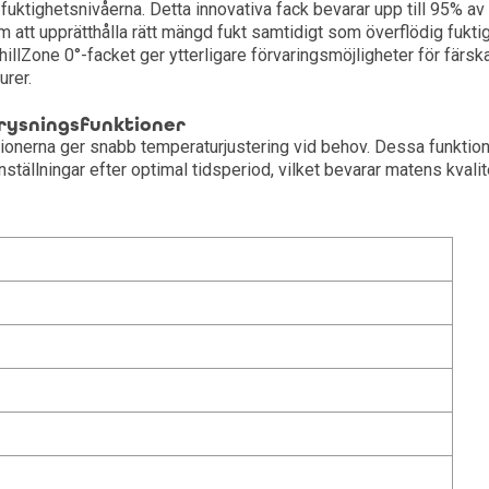
fuktighetsnivåerna. Detta innovativa fack bevarar upp till 95% av
 att upprätthålla rätt mängd fukt samtidigt som överflödig fukti
ChillZone 0°-facket ger ytterligare förvaringsmöjligheter för färsk
urer.
rysningsfunktioner
ionerna ger snabb temperaturjustering vid behov. Dessa funktio
inställningar efter optimal tidsperiod, vilket bevarar matens kvalit