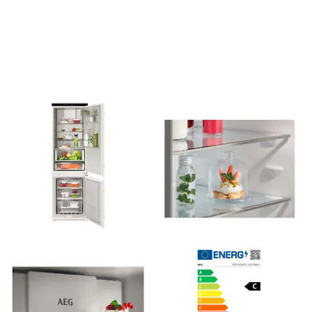
Dokumentförstörare
Blandare
Datorhögtalare
Utemöbler
Headset med mikrofon