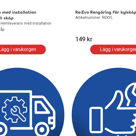
 med installation
Re:Evo Rengöring för kylskå
at skåp
Artikelnummer: REKYL
 Hemleverans med installation
kåp
149
 kr
Lägg i varukorgen
Lägg i varukorge