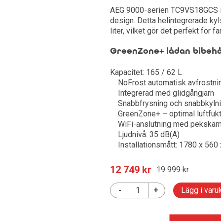
AEG 9000-serien TC9VS18GCS int
 Projektorduk
Digital fotoram
Mikrovågsugn
Gaming Headset
Vattenkokare
Laddare och kab
Eltandborste 
Tillbehör kloc
Lego
design. Detta helintegrerade kyl
liter, vilket gör det perfekt för 
öbler, montering
Övervakningskamera
Inbyggnadsugn
Streaming och inspelni
Diverse mobilti
Locktång
Elscooter
GreenZone+ lådan bibehål
arabol
Tillbehör till actionkamera
Köksfläkt & Spiskåpa
Spelkontroller och ratta
Mobilhållare
Varmluftsbors
Aktivitetsarm
Kapacitet: 165 / 62 L
NoFrost automatisk avfrostni
dapters
Tillbehör Videokamera
Vinkyl
Musmatta gaming
er
GPS - Bilnavig
Massage
Träningsutrust
Integrerad med glidgångjärn
Snabbfrysning och snabbkyln
Diskmaskin
Gamingstolar och gami
Tillbehör GPS
Hårfön
Smart Ring
GreenZone+ – optimal luftfukti
WiFi-anslutning med pekskär
Spishäll Inbyggnad
Tangentbord gaming
Tillbehör hårvå
Ljudnivå: 35 dB(A)
Installationsmått: 1780 x 560
kap
Kombinerad tvättmaskin med torktumlare
Tillbehör spelkonsol
Baby
12 749
 kr
19 999
 kr
Bänkdiskmaskin
Övriga gamingtillbehör
-
+
Lägg i varu
g
Kyl Frys Kombiskåp
Kyl Frys Side-by-side