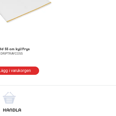
d 55 cm kyl/frys
: DRIPTRAYCO55
Lägg i varukorgen
HANDLA