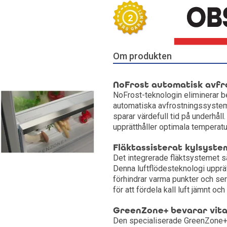
2
Kylskåp
Frysskåp
Om produkten
Frysbox
NoFrost automatisk avfr
NoFrost-teknologin eliminerar b
automatiska avfrostningssystem 
sparar värdefull tid på underhål
upprätthåller optimala temperatu
Fläktassisterat kylsyste
Det integrerade fläktsystemet sä
Denna luftflödesteknologi upprä
förhindrar varma punkter och ser 
för att fördela kall luft jämnt o
GreenZone+ bevarar vita
Den specialiserade GreenZone+-l