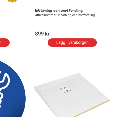
p
Inbärning och bortforsling
Artikelnummer: Inbärning och bortforsling
899
 kr
n
Lägg i varukorgen