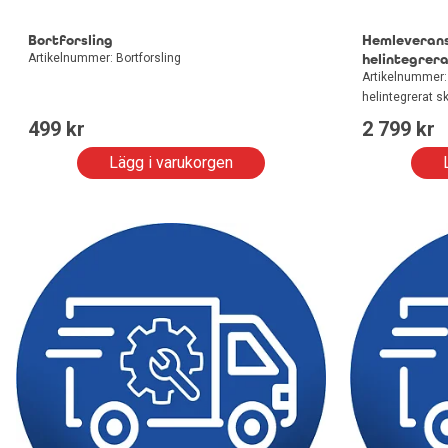
Bortforsling
Hemleverans
Artikelnummer: Bortforsling
helintegrer
Artikelnummer:
helintegrerat s
499
 kr
2 799
 kr
Lägg i varukorgen