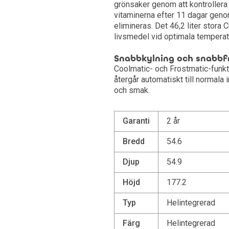
grönsaker genom att kontrollera 
vitaminerna efter 11 dagar genom
elimineras. Det 46,2 liter stora 
livsmedel vid optimala temperat
Snabbkylning och snabbf
Coolmatic- och Frostmatic-funkt
återgår automatiskt till normala 
och smak.
Garanti
2 år
Bredd
54.6
Djup
54.9
Höjd
177.2
Typ
Helintegrerad
Färg
Helintegrerad