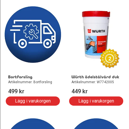
2
Bortforsling
Würth ädelstålvård duk
Artikelnummer: Bortforsling
Artikelnummer: W7742005
499
 kr
449
 kr
Lägg i varukorgen
Lägg i varukorgen