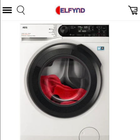
Välj Kategori
Datorer & Tillbehör
Hem och Hushåll
TV & Bild
Foto & Video
Vitvaror
Gaming
Ljud & HiFi
Mobil, Tele & GPS
Smart hem
Personvård
Wearables och träning