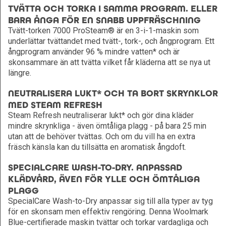
TVÄTTA OCH TORKA I SAMMA PROGRAM. ELLER
BARA ÅNGA FÖR EN SNABB UPPFRÄSCHNING
Tvätt-torken 7000 ProSteam® är en 3-i-1-maskin som
underlättar tvättandet med tvätt-, tork-, och ångprogram. Ett
ångprogram använder 96 % mindre vatten* och är
skonsammare än att tvätta vilket får kläderna att se nya ut
längre.
NEUTRALISERA LUKT* OCH TA BORT SKRYNKLOR
MED STEAM REFRESH
Steam Refresh neutraliserar lukt* och gör dina kläder
mindre skrynkliga - även ömtåliga plagg - på bara 25 min
utan att de behöver tvättas. Och om du vill ha en extra
fräsch känsla kan du tillsätta en aromatisk ångdoft.
SPECIALCARE WASH-TO-DRY. ANPASSAD
KLÄDVÅRD, ÄVEN FÖR YLLE OCH ÖMTÅLIGA
PLAGG
SpecialCare Wash-to-Dry anpassar sig till alla typer av tyg
för en skonsam men effektiv rengöring. Denna Woolmark
Blue-certifierade maskin tvättar och torkar vardagliga och