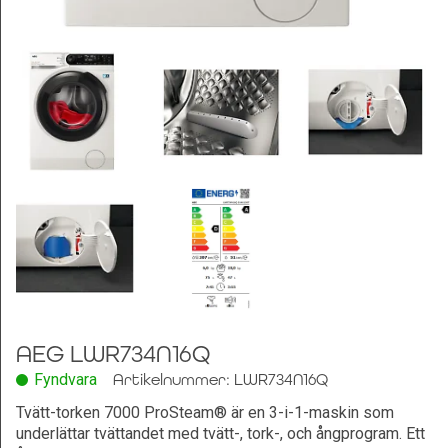
Leksaker och Hobby
AEG LWR734N16Q
Fyndvara
Artikelnummer: LWR734N16Q
Tvätt-torken 7000 ProSteam® är en 3-i-1-maskin som
underlättar tvättandet med tvätt-, tork-, och ångprogram. Ett