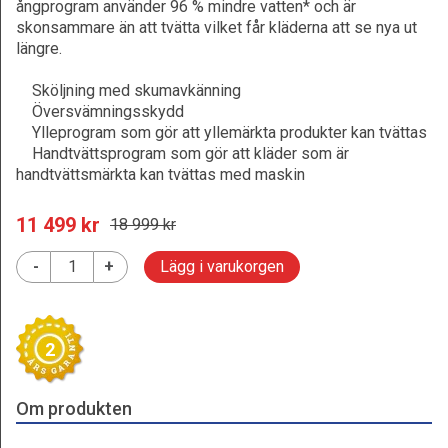
ångprogram använder 96 % mindre vatten* och är
skonsammare än att tvätta vilket får kläderna att se nya ut
längre.
Sköljning med skumavkänning
Översvämningsskydd
Ylleprogram som gör att yllemärkta produkter kan tvättas
Handtvättsprogram som gör att kläder som är
handtvättsmärkta kan tvättas med maskin
11 499
 kr
18 999
 kr
-
+
Lägg i varukorgen
2
Om produkten