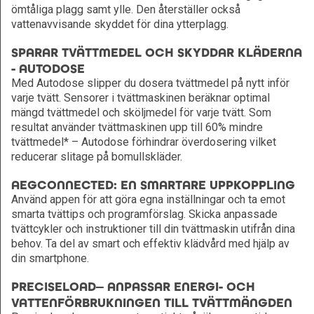
ömtåliga plagg samt ylle. Den återställer också
vattenavvisande skyddet för dina ytterplagg.
SPARAR TVÄTTMEDEL OCH SKYDDAR KLÄDERNA
- AUTODOSE
Med Autodose slipper du dosera tvättmedel på nytt inför
varje tvätt. Sensorer i tvättmaskinen beräknar optimal
mängd tvättmedel och sköljmedel för varje tvätt. Som
resultat använder tvättmaskinen upp till 60% mindre
tvättmedel* – Autodose förhindrar överdosering vilket
reducerar slitage på bomullskläder.
AEGCONNECTED: EN SMARTARE UPPKOPPLING
Använd appen för att göra egna inställningar och ta emot
smarta tvättips och programförslag. Skicka anpassade
tvättcykler och instruktioner till din tvättmaskin utifrån dina
behov. Ta del av smart och effektiv klädvård med hjälp av
din smartphone.
PRECISELOAD— ANPASSAR ENERGI- OCH
VATTENFÖRBRUKNINGEN TILL TVÄTTMÄNGDEN