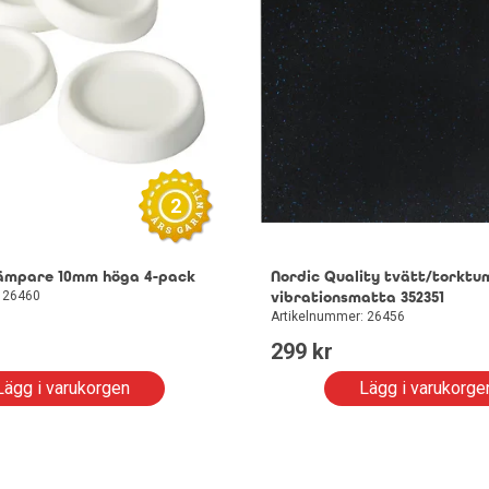
2
ämpare 10mm höga 4-pack
Nordic Quality tvätt/torktu
: 26460
vibrationsmatta 352351
Artikelnummer: 26456
299
 kr
Lägg i varukorgen
Lägg i varukorge