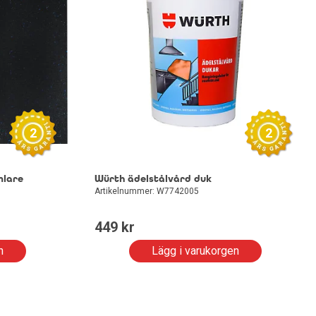
2
2
mlare
Würth ädelstålvård duk
Artikelnummer: W7742005
449
 kr
n
Lägg i varukorgen