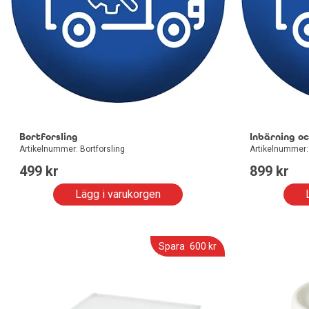
Bortforsling
Inbärning oc
Artikelnummer: Bortforsling
Artikelnummer: 
499
 kr
899
 kr
Lägg i varukorgen
Spara
600
 kr