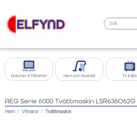
Sök
Datorer & Tillbehör
Hem och Hushåll
TV & Bil
Kablar & anslutning - datorer & nätverk
Köksredskap
Streaming oc
AEG Serie 6000 Tvättmaskin LSR636O62G 
Tillbehör iPad, Surfplatta
Grill och grilltillbehör
Tillbehör TV &
Hem
/
Vitvaror
/
Tvättmaskin
Bärbar dator
Köksapparater
TV
Nätverk
Övrigt Hem och Hushåll
Kablar och ad