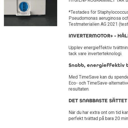
HYGIENPROGRAMMET TAR BO
*Testades för Staphylococcus
Pseudomonas aeruginosa och 
Testmaterialien AG 2021 (te
INVERTERMOTOR+ - HÅL
Upplev energieffektiv tvättni
tack vare inverterteknologi.
Snabb, energieffektiv
Med TimeSave kan du spendera 
Eco- och TimeSave-alternativ
resultaten.
DET SNABBASTE SÄTTET
När du har extra ont om tid 
perfekt tvättad på bara 20 min