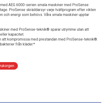
er med AEG 6000-serien smala maskiner med ProSense
Radio & Stereo
Leksaker och Hobby
lar till mobil
och tandvård
kor och wearables
tage. ProSense skräddarsyr varje tvättprogram efter vikten
en och energi som behövs. Våra smala maskiner upptar
ng gaming
Ljudkablar & Adapters
llbehör
r
Tillbehör hörlurar
iner med ProSense-teknik® sparar utrymme utan att
te
band
ler kapacitet.
an att kompromissa med prestandan med ProSense-teknik®.
Skivspelare & CD-spelare
ering
ning och tillbehör
kterier från kläder.*
ngbord
rd och styling
arukorgen