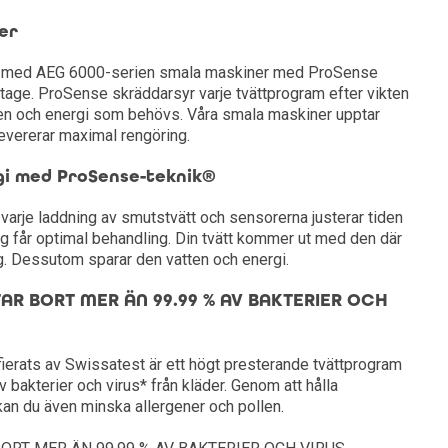
er
er med AEG 6000-serien smala maskiner med ProSense
tage. ProSense skräddarsyr varje tvättprogram efter vikten
en och energi som behövs. Våra smala maskiner upptar
vererar maximal rengöring.
gi med ProSense-teknik®
rje laddning av smutstvätt och sensorerna justerar tiden
lagg får optimal behandling. Din tvätt kommer ut med den där
g. Dessutom sparar den vatten och energi.
R BORT MER ÄN 99.99 % AV BAKTERIER OCH
erats av Swissatest är ett högt presterande tvättprogram
 bakterier och virus* från kläder. Genom att hålla
kan du även minska allergener och pollen.