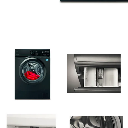
Dokumentförstörare
Blandare
Datorhögtalare
Utemöbler
Headset med mikrofon