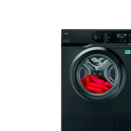
Bildskärm
Dammsugare och rengöring
Projektor och
Stationär dator
Lampor och Belysning
Väggfäste, m
iPad, Surfplatta
Kaffemaskin och espresso
Antenn och P
Skrivare och tillbehör
Inomhusklimat
Kablar och A
Bläckpatroner och ton
Datorkomponenter
Strykjärn
Router och Nätverk
Elektrisk utrustning
Minneskort, USB-minne
Trädgårdsmaskiner och trädgårdsreds
Mus och Tangentbord
Robotgräsklippare och tillbehör
Övriga datorprodukter
Värmepump, element och uppvärmnin
Datorväska
Köksmaskin och matberedare