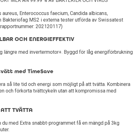
RT MER ÄN 99.99 % AV BAKTERIER OCH VIRUS
 aureus, Enterococcus faecium, Candida albicans,
Bakteriofag MS2 i externa tester utförda av Swissatest
strapportnummer: 202120117)
LBAR OCH ENERGIEFFEKTIV
ng längre med invertermotor+. Byggd för låg energiförbrukning
 tvätt med TimeSave
så lite tid och energi som möjligt på att tvätta. Kombinera
en och förkorta tvättcykeln utan att kompromissa med
 ATT TVÄTTA
kan du med Extra snabbt-programmet få en mängd på 3kg
uter.