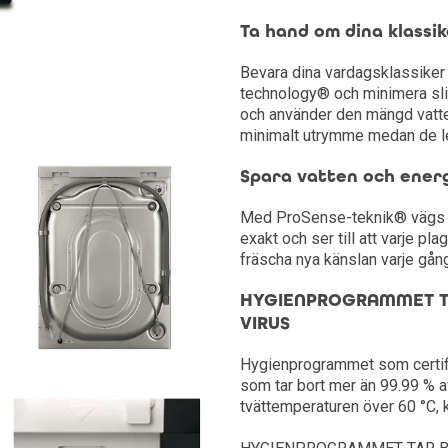
Ta hand om dina klassik
Kylskåp
Bevara dina vardagsklassik
Frysskåp
technology® och minimera sli
och använder den mängd vatt
minimalt utrymme medan de le
Frysbox
Spara vatten och ener
Med ProSense-teknik® vägs va
exakt och ser till att varje p
fräscha nya känslan varje gån
HYGIENPROGRAMMET TA
VIRUS
Hygienprogrammet som certifi
som tar bort mer än 99.99 % av
tvättemperaturen över 60 °C, 