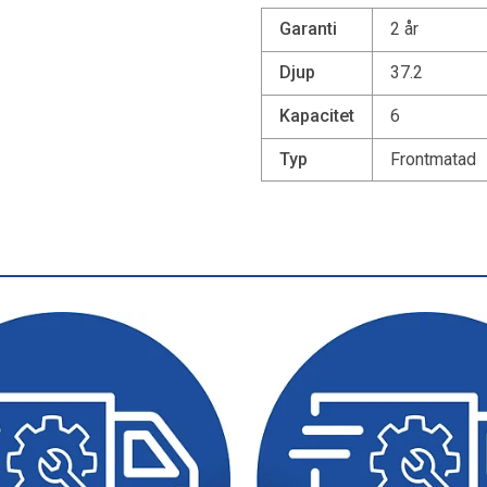
Garanti
2 år
Djup
37.2
Kapacitet
6
Typ
Frontmatad