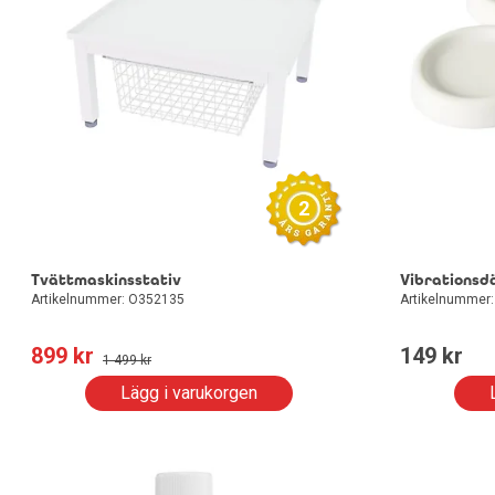
2
Tvättmaskinsstativ
Vibrationsd
Artikelnummer: O352135
Artikelnummer
899
 kr
149
 kr
1 499
 kr
Lägg i varukorgen