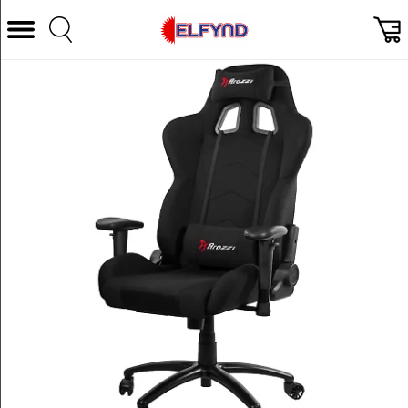
Välj Kategori
Datorer & Tillbehör
Hem och Hushåll
TV & Bild
Foto & Video
Vitvaror
Gaming
Ljud & HiFi
Mobil, Tele & GPS
Smart hem
Personvård
Wearables och träning