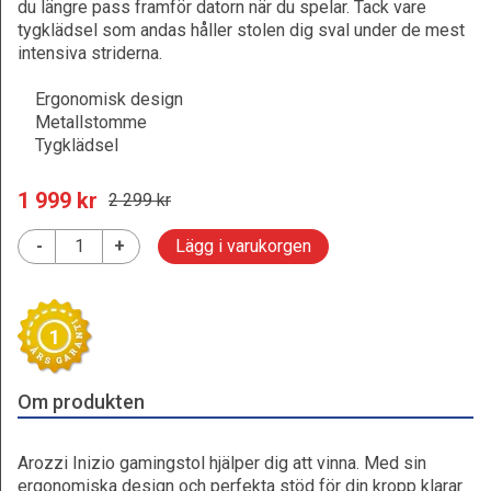
du längre pass framför datorn när du spelar. Tack vare
tygklädsel som andas håller stolen dig sval under de mest
intensiva striderna.
Ergonomisk design
Metallstomme
Tygklädsel
1 999
 kr
2 299
 kr
-
+
Lägg i varukorgen
1
Om produkten
Arozzi Inizio gamingstol hjälper dig att vinna. Med sin
ergonomiska design och perfekta stöd för din kropp klarar