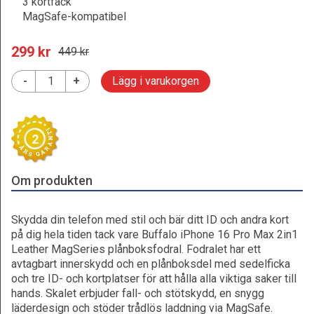
3 kortfack
MagSafe-kompatibel
299
 kr
449
 kr
-
+
Lägg i varukorgen
2
Om produkten
Skydda din telefon med stil och bär ditt ID och andra kort
på dig hela tiden tack vare Buffalo iPhone 16 Pro Max 2in1
Leather MagSeries plånboksfodral. Fodralet har ett
avtagbart innerskydd och en plånboksdel med sedelficka
och tre ID- och kortplatser för att hålla alla viktiga saker till
hands. Skalet erbjuder fall- och stötskydd, en snygg
läderdesign och stöder trådlös laddning via MagSafe.