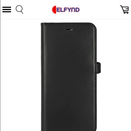
Välj Kategori
Datorer & Tillbehör
Hem och Hushåll
TV & Bild
Foto & Video
Vitvaror
Gaming
Ljud & HiFi
Mobil, Tele & GPS
Smart hem
Personvård
Wearables och träning