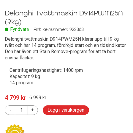
Delonghi Tvättmaskin D914PWM25N
(9kg)
Fyndvara
Artikelnummer: 922363
Delonghi tvättmaskin D914PWM25N klarar upp till 9 kg
tvätt och har 14 program, fördröjd start och en tidsindikator.
Den har även ett Stain Remove-program för att ta bort
envisa fläckar.
Centrifugeringshastighet: 1400 rpm
Kapacitet: 9 kg
14 program
4 799
 kr
6 999
 kr
-
+
Lägg i varukorgen