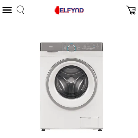
Välj Kategori
Datorer & Tillbehör
Hem och Hushåll
TV & Bild
Foto & Video
Vitvaror
Gaming
Ljud & HiFi
Mobil, Tele & GPS
Smart hem
Personvård
Wearables och träning