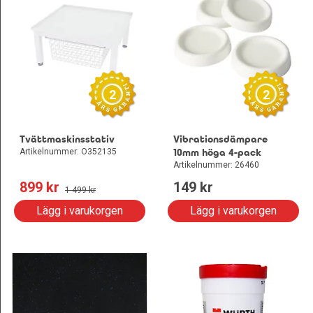
2
2
Tvättmaskinsstativ
Vibrationsdämpare
Artikelnummer: O352135
10mm höga 4-pack
Artikelnummer: 26460
899
 kr
149
 kr
1 499
 kr
Lägg i varukorgen
Lägg i varukorgen