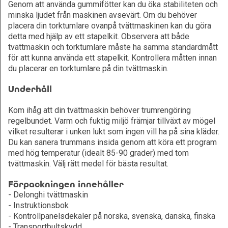
Genom att använda gummifötter kan du öka stabiliteten och
minska ljudet från maskinen avsevärt. Om du behöver
placera din torktumlare ovanpå tvättmaskinen kan du göra
detta med hjälp av ett stapelkit. Observera att både
tvättmaskin och torktumlare måste ha samma standardmått
för att kunna använda ett stapelkit. Kontrollera måtten innan
du placerar en torktumlare på din tvättmaskin.
Underhåll
Kom ihåg att din tvättmaskin behöver trumrengöring
regelbundet. Varm och fuktig miljö främjar tillväxt av mögel
vilket resulterar i unken lukt som ingen vill ha på sina kläder.
Du kan sanera trummans insida genom att köra ett program
med hög temperatur (idealt 85-90 grader) med tom
tvättmaskin. Välj rätt medel för bästa resultat.
Förpackningen innehåller
- Delonghi tvättmaskin
- Instruktionsbok
- Kontrollpanelsdekaler på norska, svenska, danska, finska
- Transportbultskydd