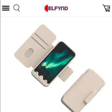
Välj Kategori
Datorer & Tillbehör
Hem och Hushåll
TV & Bild
Foto & Video
Vitvaror
Gaming
Ljud & HiFi
Mobil, Tele & GPS
Smart hem
Personvård
Wearables och träning