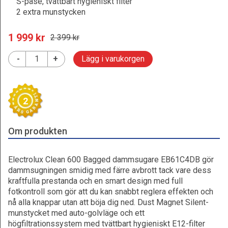
S-påse, tvättbart hygieniskt filter
2 extra munstycken
1 999
 kr
2 399
 kr
-
+
Lägg i varukorgen
2
Om produkten
Electrolux Clean 600 Bagged dammsugare EB61C4DB gör
dammsugningen smidig med färre avbrott tack vare dess
kraftfulla prestanda och en smart design med full
fotkontroll som gör att du kan snabbt reglera effekten och
nå alla knappar utan att böja dig ned. Dust Magnet Silent-
munstycket med auto-golvläge och ett
högfiltrationssystem med tvättbart hygieniskt E12-filter