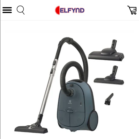
Välj Kategori
Datorer & Tillbehör
Hem och Hushåll
TV & Bild
Foto & Video
Vitvaror
Gaming
Ljud & HiFi
Mobil, Tele & GPS
Smart hem
Personvård
Wearables och träning