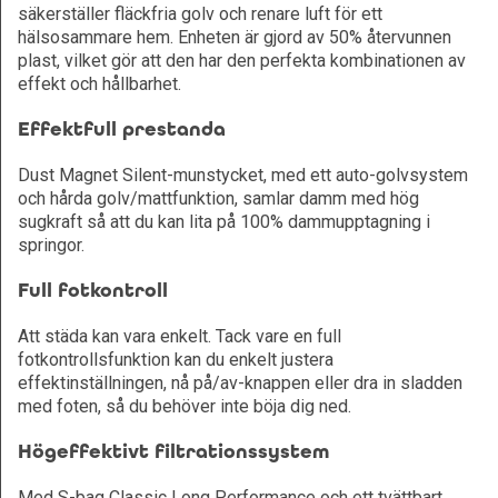
säkerställer fläckfria golv och renare luft för ett
hälsosammare hem. Enheten är gjord av 50% återvunnen
plast, vilket gör att den har den perfekta kombinationen av
effekt och hållbarhet.
Effektfull prestanda
Dust Magnet Silent-munstycket, med ett auto-golvsystem
och hårda golv/mattfunktion, samlar damm med hög
sugkraft så att du kan lita på 100% dammupptagning i
springor.
Full fotkontroll
Att städa kan vara enkelt. Tack vare en full
fotkontrollsfunktion kan du enkelt justera
effektinställningen, nå på/av-knappen eller dra in sladden
med foten, så du behöver inte böja dig ned.
Högeffektivt filtrationssystem
Med S-bag Classic Long Performance och ett tvättbart