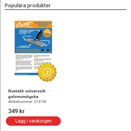
Populära produkter
2
Dustett universalt
golvmunstycke
Artikelnummer: 274198
349
 kr
Lägg i varukorgen