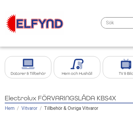
Sök
Datorer & Tillbehör
Hem och Hushåll
TV & Bil
Kablar & anslutning - datorer & nätverk
Köksredskap
Streaming oc
Electrolux FÖRVARINGSLÅDA KBS4X
Tillbehör iPad, Surfplatta
Grill och grilltillbehör
Tillbehör TV &
Hem
/
Vitvaror
/
Tillbehör & Övriga Vitvaror
Bärbar dator
Köksapparater
TV
Nätverk
Övrigt Hem och Hushåll
Kablar och ad