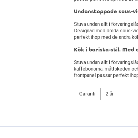
Undanstoppade sous-vid
Stuva undan allt i förvaringslå
Designad med dolda sous-vid
perfekt ihop med de andra köks
Kök i barista-stil. Med
Stuva undan allt i förvaringsl
kaffebönorna, måttskeden och
frontpanel passar perfekt ihop
Garanti
2 år