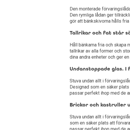
Den monterade förvaringslådan
Kylskåp
Den rymliga lådan ger tillräck
gör att bänkskivorna hålls fria
Frysskåp
Tallrikar och fat står 
Frysbox
Håll bänkarna fria och skapa
tallrikar av alla former och s
dina andra enheter och ger en
Undanstoppade glas. I 
Stuva undan allt i förvaringslå
Designad som en säker plats 
passar perfekt ihop med de an
Brickor och kastruller
Stuva undan allt i förvaringsl
som en säker plats att förvar
passar perfekt ihop med de an