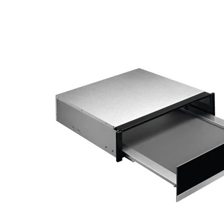
Bildskärm
Dammsugare och rengöring
Projektor och
Stationär dator
Lampor och Belysning
Väggfäste, m
iPad, Surfplatta
Kaffemaskin och espresso
Antenn och P
Skrivare och tillbehör
Inomhusklimat
Kablar och A
Bläckpatroner och ton
Datorkomponenter
Strykjärn
Router och Nätverk
Elektrisk utrustning
Minneskort, USB-minne
Trädgårdsmaskiner och trädgårdsreds
Mus och Tangentbord
Robotgräsklippare och tillbehör
Övriga datorprodukter
Värmepump, element och uppvärmnin
Datorväska
Köksmaskin och matberedare