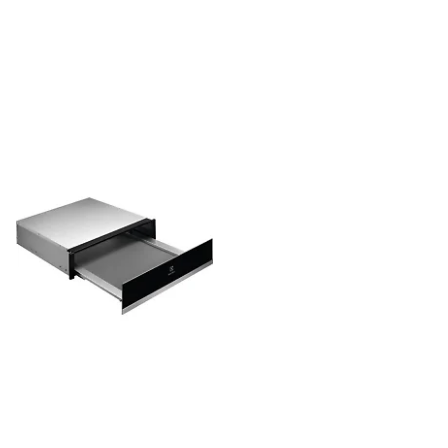
Dokumentförstörare
Blandare
Datorhögtalare
Utemöbler
Headset med mikrofon