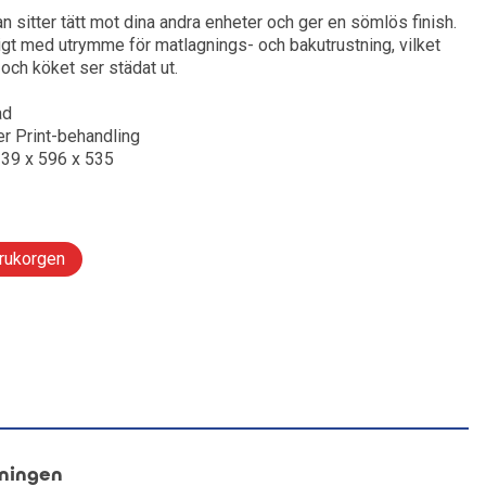
 sitter tätt mot dina andra enheter och ger en sömlös finish.
Radio & Stereo
Leksaker och Hobby
lar till mobil
och tandvård
kor och wearables
ligt med utrymme för matlagnings- och bakutrustning, vilket
 och köket ser städat ut.
ng gaming
Ljudkablar & Adapters
llbehör
ad
r
Tillbehör hörlurar
r Print-behandling
te
band
39 x 596 x 535
Skivspelare & CD-spelare
ering
ning och tillbehör
ngbord
arukorgen
rd och styling
sningen