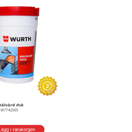
2
tålvård duk
: W7742005
Lägg i varukorgen