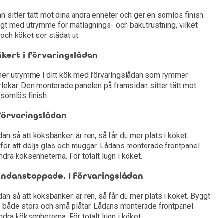
 sitter tätt mot dina andra enheter och ger en sömlös finish.
ligt med utrymme för matlagnings- och bakutrustning, vilket
 och köket ser städat ut.
säkert i förvaringslådan
 mer utrymme i ditt kök med förvaringslådan som rymmer
torlekar. Den monterade panelen på framsidan sitter tätt mot
 sömlös finish.
förvaringslådan
dan så att köksbänken är ren, så får du mer plats i köket.
för att dölja glas och muggar. Lådans monterade frontpanel
dra köksenheterna. För totalt lugn i köket.
 undanstoppade. I förvaringslådan
ådan så att köksbänken är ren, så får du mer plats i köket. Byggt
a både stora och små plåtar. Lådans monterade frontpanel
dra köksenheterna. För totalt lugn i köket.