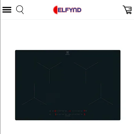
Välj Kategori
Datorer & Tillbehör
Hem och Hushåll
TV & Bild
Foto & Video
Vitvaror
Gaming
Ljud & HiFi
Mobil, Tele & GPS
Smart hem
Personvård
Wearables och träning