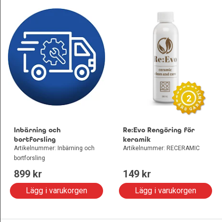
2
Inbärning och
Re:Evo Rengöring för
bortforsling
keramik
Artikelnummer: Inbärning och
Artikelnummer: RECERAMIC
bortforsling
899
 kr
149
 kr
Lägg i varukorgen
Lägg i varukorgen