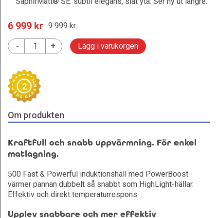
SaphirMatt® SE: subtil elegans, slät yta. Ser ny ut längre.
6 999
 kr
9 999
 kr
-
+
Lägg i varukorgen
2
Om produkten
Kraftfull och snabb uppvärmning. För enkel
matlagning.
500 Fast & Powerful induktionshäll med PowerBoost
värmer pannan dubbelt så snabbt som HighLight-hällar.
Effektiv och direkt temperaturrespons.
Upplev snabbare och mer effektiv