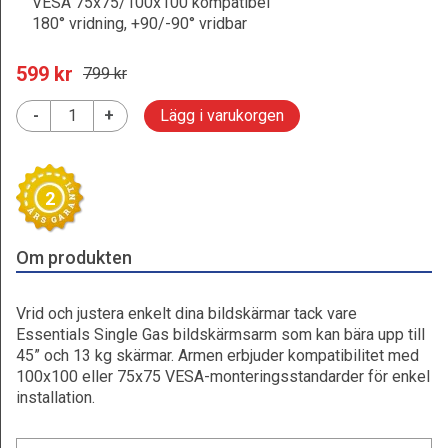
VESA 75x75/100x100 kompatibel
180° vridning, +90/-90° vridbar
599
 kr
799
 kr
-
+
Lägg i varukorgen
2
Om produkten
Vrid och justera enkelt dina bildskärmar tack vare
Essentials Single Gas bildskärmsarm som kan bära upp till
45” och 13 kg skärmar. Armen erbjuder kompatibilitet med
100x100 eller 75x75 VESA-monteringsstandarder för enkel
installation.