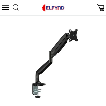
Välj Kategori
Datorer & Tillbehör
Hem och Hushåll
TV & Bild
Foto & Video
Vitvaror
Gaming
Ljud & HiFi
Mobil, Tele & GPS
Smart hem
Personvård
Wearables och träning