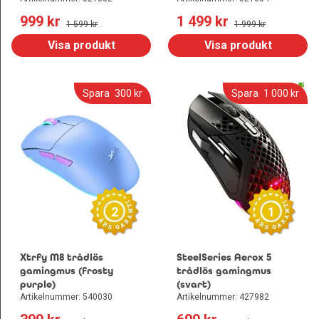
999
 kr
1 499
 kr
1 599
 kr
1 999
 kr
Visa produkt
Visa produkt
Spara
300
 kr
Spara
1 000
 kr
2
1
Xtrfy M8 trådlös
SteelSeries Aerox 5
gamingmus (frosty
trådlös gamingmus
purple)
(svart)
Artikelnummer: 540030
Artikelnummer: 427982