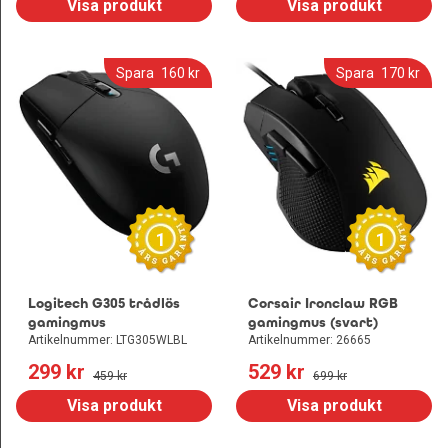
Visa produkt
Visa produkt
Spara
160
 kr
Spara
170
 kr
1
1
Logitech G305 trådlös
Corsair Ironclaw RGB
gamingmus
gamingmus (svart)
Artikelnummer: LTG305WLBL
Artikelnummer: 26665
299
 kr
529
 kr
459
 kr
699
 kr
Visa produkt
Visa produkt