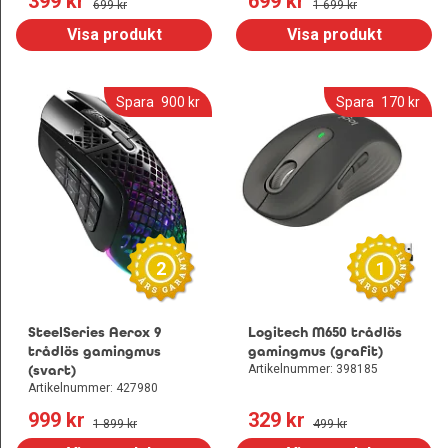
399
 kr
699
 kr
699
 kr
1 699
 kr
Visa produkt
Visa produkt
Spara
900
 kr
Spara
170
 kr
2
1
SteelSeries Aerox 9
Logitech M650 trådlös
trådlös gamingmus
gamingmus (grafit)
(svart)
Artikelnummer: 398185
Artikelnummer: 427980
999
 kr
329
 kr
1 899
 kr
499
 kr