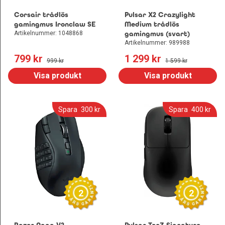
Leksaker och Hobby
Corsair trådlös
Pulsar X2 Crazylight
gamingmus Ironclaw SE
Medium trådlös
Artikelnummer: 1048868
gamingmus (svart)
Artikelnummer: 989988
799
 kr
1 299
 kr
999
 kr
1 599
 kr
Visa produkt
Visa produkt
Spara
300
 kr
Spara
400
 kr
2
2