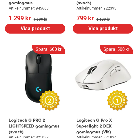
gamingmus
(svart)
Artikelnummer: 945608
Artikelnummer: 922395
1 299
 kr
799
 kr
1 699
 kr
1 199
 kr
Visa produkt
Visa produkt
Spara
600
 kr
Spara
500
 kr
2
1
Logitech G PRO 2
Logitech G Pro X
LIGHTSPEED gamingmus
Superlight 2 DEX
(svart)
gamingmus (Vit)
Artikelnummer: 821032
Artikelnummer: 821034