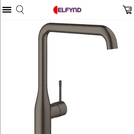
Välj Kategori
Datorer & Tillbehör
Hem och Hushåll
TV & Bild
Foto & Video
Vitvaror
Gaming
Ljud & HiFi
Mobil, Tele & GPS
Smart hem
Personvård
Wearables och träning