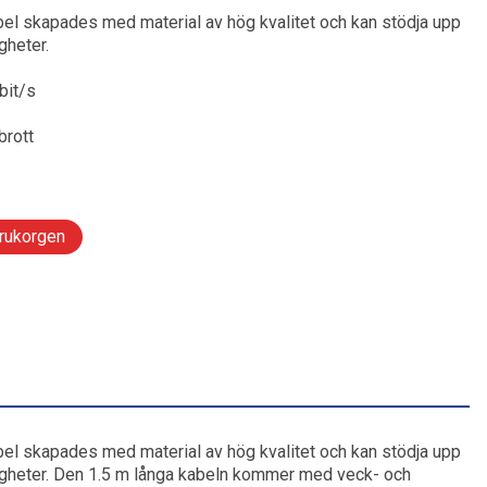
l skapades med material av hög kvalitet och kan stödja upp
Radio & Stereo
Leksaker och Hobby
lar till mobil
och tandvård
kor och wearables
gheter.
ng gaming
Ljudkablar & Adapters
bit/s
llbehör
r
Tillbehör hörlurar
brott
te
band
Skivspelare & CD-spelare
ering
ning och tillbehör
ngbord
arukorgen
rd och styling
l skapades med material av hög kvalitet och kan stödja upp
tigheter. Den 1.5 m långa kabeln kommer med veck- och