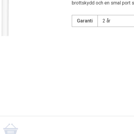
brottskydd och en smal port so
Kylskåp
Garanti
2 år
Frysskåp
Frysbox