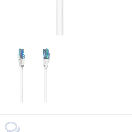
Dokumentförstörare
Blandare
Datorhögtalare
Utemöbler
Headset med mikrofon