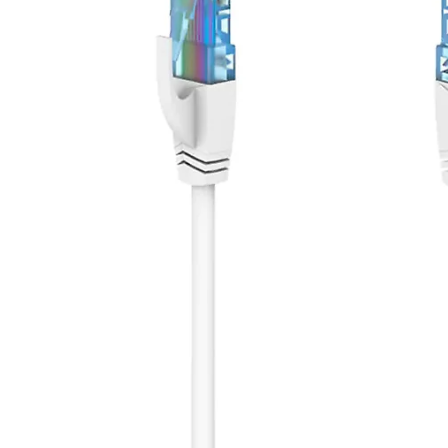
Bildskärm
Dammsugare och rengöring
Projektor och
Stationär dator
Lampor och Belysning
Väggfäste, m
iPad, Surfplatta
Kaffemaskin och espresso
Antenn och P
Skrivare och tillbehör
Inomhusklimat
Kablar och A
Bläckpatroner och ton
Datorkomponenter
Strykjärn
Router och Nätverk
Elektrisk utrustning
Minneskort, USB-minne
Trädgårdsmaskiner och trädgårdsreds
Mus och Tangentbord
Robotgräsklippare och tillbehör
Övriga datorprodukter
Värmepump, element och uppvärmnin
Datorväska
Köksmaskin och matberedare