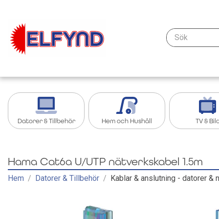
Sök
Datorer & Tillbehör
Hem och Hushåll
TV & Bil
Kablar & anslutning - datorer & nätverk
Köksredskap
Streaming oc
Hama Cat6a U/UTP nätverkskabel 1.5m
Tillbehör iPad, Surfplatta
Grill och grilltillbehör
Tillbehör TV &
Hem
/
Datorer & Tillbehör
/
Kablar & anslutning - datorer & 
Bärbar dator
Köksapparater
TV
Nätverk
Övrigt Hem och Hushåll
Kablar och ad