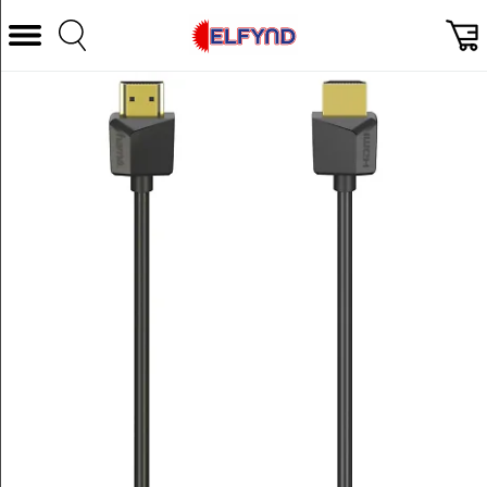
Välj Kategori
Datorer & Tillbehör
Hem och Hushåll
TV & Bild
Foto & Video
Vitvaror
Gaming
Ljud & HiFi
Mobil, Tele & GPS
Smart hem
Personvård
Wearables och träning