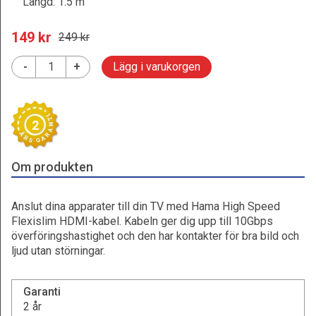
Längd: 1.5 m
149
 kr
249
 kr
-
+
Lägg i varukorgen
2
Om produkten
Anslut dina apparater till din TV med Hama High Speed
Flexislim HDMI-kabel. Kabeln ger dig upp till 10Gbps
överföringshastighet och den har kontakter för bra bild och
ljud utan störningar.
Garanti
2 år