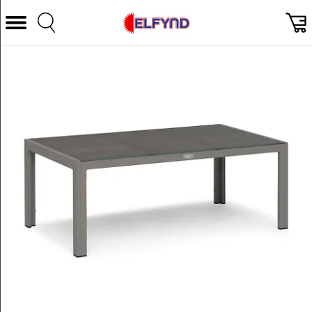
Välj Kategori
Datorer & Tillbehör
Hem och Hushåll
TV & Bild
Foto & Video
Vitvaror
Gaming
Ljud & HiFi
Mobil, Tele & GPS
Smart hem
Personvård
Wearables och träning