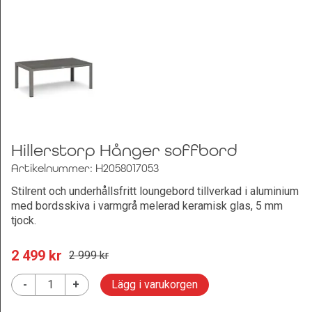
Leksaker och Hobby
Hillerstorp Hånger soffbord
Artikelnummer: H2058017053
Stilrent och underhållsfritt loungebord tillverkad i aluminium
med bordsskiva i varmgrå melerad keramisk glas, 5 mm
tjock.
2 499
 kr
2 999
 kr
-
+
Lägg i varukorgen