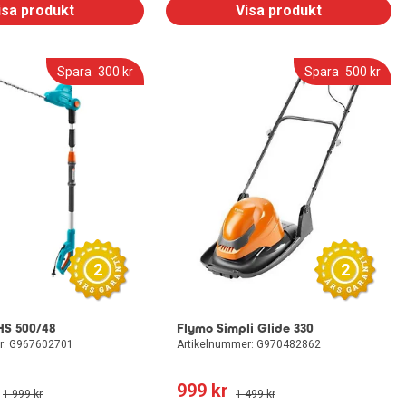
isa produkt
Visa produkt
Spara
300
 kr
Spara
500
 kr
2
2
S 500/48
Flymo Simpli Glide 330
r: G967602701
Artikelnummer: G970482862
999
 kr
1 999
 kr
1 499
 kr