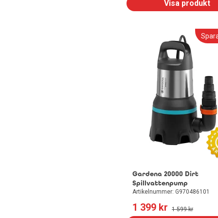
Visa produkt
Spar
Gardena 20000 Dirt
Spillvattenpump
Artikelnummer: G970486101
1 399
 kr
1 599
 kr