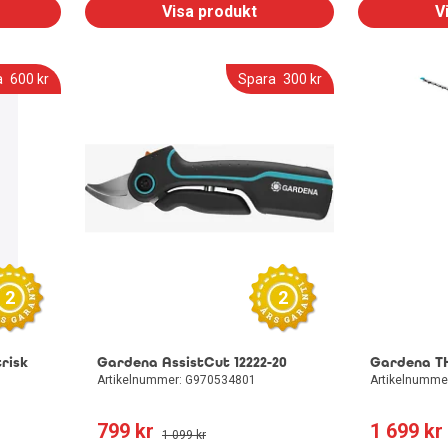
Visa produkt
V
a
600
 kr
Spara
300
 kr
2
2
risk
Gardena AssistCut 12222-20
Gardena TH
Artikelnummer: G970534801
Artikelnumme
799
 kr
1 699
 kr
1 099
 kr