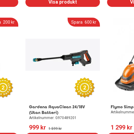
Visa produkt
V
a
200
 kr
Spara
600
 kr
2
2
Gardena AquaClean 24/18V
Flymo Simpl
(Utan Batteri)
Artikelnumme
Artikelnummer: G970489201
999
 kr
1 299
 kr
1 599
 kr