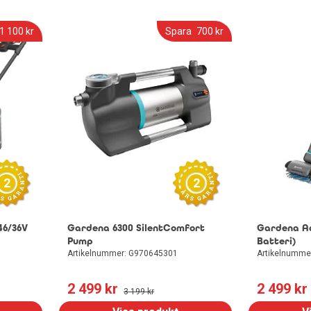
Kylskåp
1 100
 kr
Spara
700
 kr
Frysskåp
Frysbox
2
2
6/36V
Gardena 6300 SilentComfort
Gardena A
Pump
Batteri)
Artikelnummer: G970645301
Artikelnumme
2 499
 kr
2 499
 kr
3 199
 kr