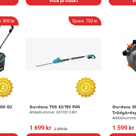
Visa produkt
V
a
800
 kr
Spara
700
 kr
2
2
800 G2
Gardena THS 42/18V P4A
Gardena 50
Artikelnummer: G970512401
Trädgårds
Artikelnumme
1 699
 kr
1 599
 kr
2 399
 kr