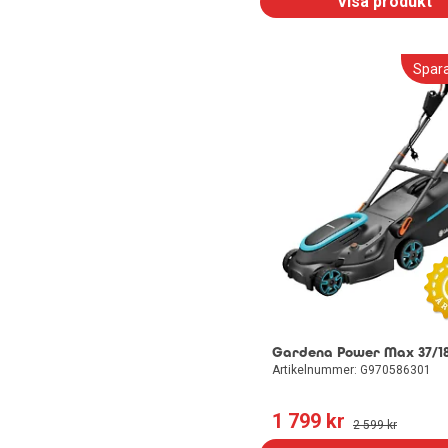
Visa produkt
Spar
Gardena Power Max 37/1
Artikelnummer: G970586301
1 799
 kr
2 599
 kr