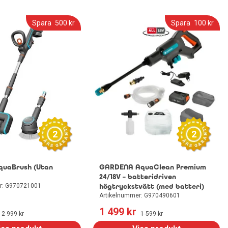
Spara
500
 kr
Spara
100
 kr
2
2
quaBrush (Utan
GARDENA AquaClean Premium
24/18V – batteridriven
r: G970721001
högtryckstvätt (med batteri)
Artikelnummer: G970490601
1 499
 kr
2 999
 kr
1 599
 kr