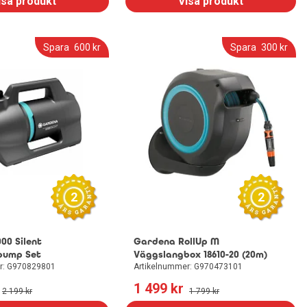
isa produkt
Visa produkt
Spara
600
 kr
Spara
300
 kr
2
2
00 Silent
Gardena RollUp M
pump Set
Väggslangbox 18610-20 (20m)
r: G970829801
Artikelnummer: G970473101
1 499
 kr
2 199
 kr
1 799
 kr