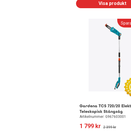
Visa produkt
Spar
Gardena TCS 720/20 Elekt
Teleskopisk Stångsåg
Artikelnummer: G967603001
1 799
 kr
2 399
 kr