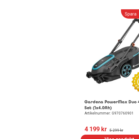
Dokumentförstörare
Blandare
Spara
Datorhögtalare
Utemöbler
Headset med mikrofon
Gardena PowerMax Duo 4
Set (1x4.0Ah)
Artikelnummer: G970760901
4 199
 kr
5 299
 kr