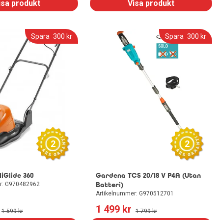
isa produkt
Visa produkt
Spara
300
 kr
Spara
300
 kr
2
2
iGlide 360
Gardena TCS 20/18 V P4A (Utan
r: G970482962
Batteri)
Artikelnummer: G970512701
1 499
 kr
1 599
 kr
1 799
 kr