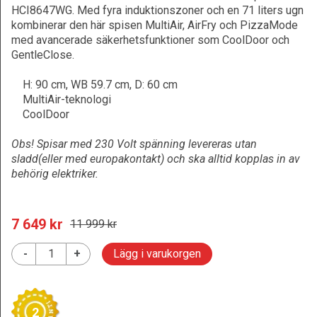
HCI8647WG. Med fyra induktionszoner och en 71 liters ugn
kombinerar den här spisen MultiAir, AirFry och PizzaMode
med avancerade säkerhetsfunktioner som CoolDoor och
GentleClose.
H: 90 cm, WB 59.7 cm, D: 60 cm
MultiAir-teknologi
CoolDoor
Obs! Spisar med 230 Volt spänning levereras utan
sladd(eller med europakontakt) och ska alltid kopplas in av
behörig elektriker.
7 649
 kr
11 999
 kr
-
+
Lägg i varukorgen
2