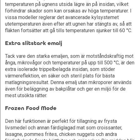
temperaturen på ugnens utsida lägre än på insidan, vilket
förhindrar skador som kan orsakas av höga temperaturer. I
vissa modeller reglerar det avancerade kylsystemet
utetemperaturen även efter att ugnen har stängts av, så att
fläkten fortsätter att gå tills temperaturen sjunker till 60 °C.
Extra slitstark emalj
Tack vare den starka emaljen, som är motståndskraftig mot
ånga, mikrovågor och temperaturer på upp till 500 °C, är den
extra isolerade trippelbelagda insidan, som stöder
värmereflektion, en säker och steril plats för bästa
matlagningsresultat. Denna emalj utan mikroporer används
även för beläggning av bakplåtar och ger en miljö för de
mest utsökta rätter.
Frozen Food Mode
Den här funktionen är perfekt för tillagning av frysta
livsmedel och annan färdiglagad mat som croissanter,
lasagne, pommes frites, chicken nuggets och andra