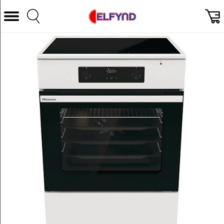
Välj Kategori
Datorer & Tillbehör
Hem och Hushåll
TV & Bild
Foto & Video
Vitvaror
Gaming
Ljud & HiFi
Mobil, Tele & GPS
Smart hem
Personvård
Wearables och träning