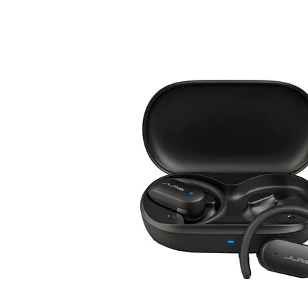
Bildskärm
Dammsugare och rengöring
Projektor och
Stationär dator
Lampor och Belysning
Väggfäste, m
iPad, Surfplatta
Kaffemaskin och espresso
Antenn och P
Skrivare och tillbehör
Inomhusklimat
Kablar och A
Bläckpatroner och ton
Datorkomponenter
Strykjärn
Router och Nätverk
Elektrisk utrustning
Minneskort, USB-minne
Trädgårdsmaskiner och trädgårdsreds
Mus och Tangentbord
Robotgräsklippare och tillbehör
Övriga datorprodukter
Värmepump, element och uppvärmnin
Datorväska
Köksmaskin och matberedare