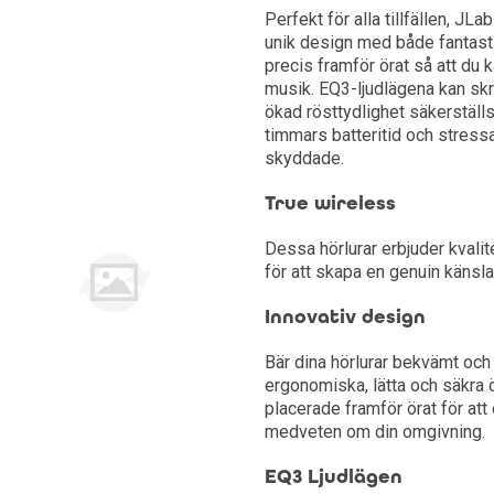
Perfekt för alla tillfällen, JL
unik design med både fantasti
Kylskåp
precis framför örat så att du
musik. EQ3-ljudlägena kan sk
Frysskåp
ökad rösttydlighet säkerställ
timmars batteritid och stressa
Frysbox
skyddade.
True wireless
Dessa hörlurar erbjuder kvali
för att skapa en genuin känsla a
Innovativ design
Bär dina hörlurar bekvämt och 
ergonomiska, lätta och säkra 
placerade framför örat för att
medveten om din omgivning.
EQ3 Ljudlägen