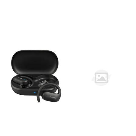
Dokumentförstörare
Blandare
Datorhögtalare
Utemöbler
Headset med mikrofon