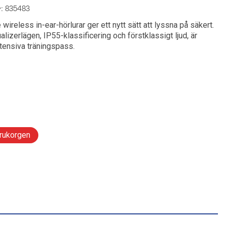
: 835483
Radio & Stereo
Leksaker och Hobby
lar till mobil
och tandvård
kor och wearables
ireless in-ear-hörlurar ger ett nytt sätt att lyssna på säkert.
lizerlägen, IP55-klassificering och förstklassigt ljud, är
ng gaming
Ljudkablar & Adapters
llbehör
ntensiva träningspass.
r
Tillbehör hörlurar
te
band
n
Skivspelare & CD-spelare
ering
ning och tillbehör
ngbord
arukorgen
rd och styling