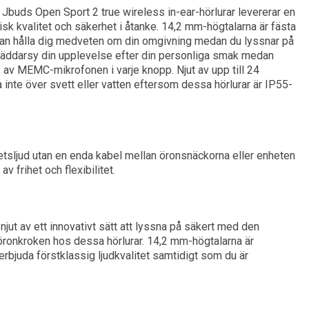
ab Jbuds Open Sport 2 true wireless in-ear-hörlurar levererar en
sk kvalitet och säkerhet i åtanke. 14,2 mm-högtalarna är fästa
 kan hålla dig medveten om din omgivning medan du lyssnar på
räddarsy din upplevelse efter din personliga smak medan
s av MEMC-mikrofonen i varje knopp. Njut av upp till 24
 inte över svett eller vatten eftersom dessa hörlurar är IP55-
tetsljud utan en enda kabel mellan öronsnäckorna eller enheten
v frihet och flexibilitet.
njut av ett innovativt sätt att lyssna på säkert med den
öronkroken hos dessa hörlurar. 14,2 mm-högtalarna är
 erbjuda förstklassig ljudkvalitet samtidigt som du är