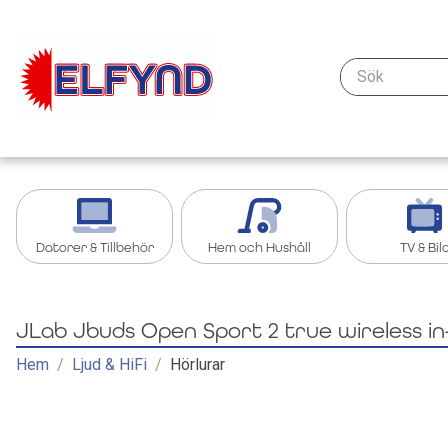
Sök
Datorer & Tillbehör
Hem och Hushåll
TV & Bil
Kablar & anslutning - datorer & nätverk
Köksredskap
Streaming oc
JLab Jbuds Open Sport 2 true wireless in
Tillbehör iPad, Surfplatta
Grill och grilltillbehör
Tillbehör TV &
Hem
/
Ljud & HiFi
/
Hörlurar
Bärbar dator
Köksapparater
TV
Nätverk
Övrigt Hem och Hushåll
Kablar och ad