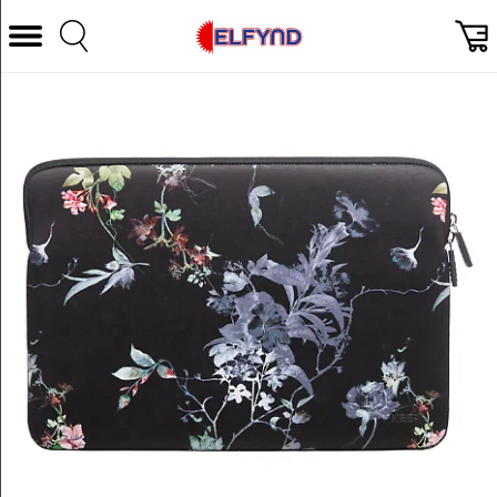
Välj Kategori
Datorer & Tillbehör
Hem och Hushåll
TV & Bild
Foto & Video
Vitvaror
Gaming
Ljud & HiFi
Mobil, Tele & GPS
Smart hem
Personvård
Wearables och träning