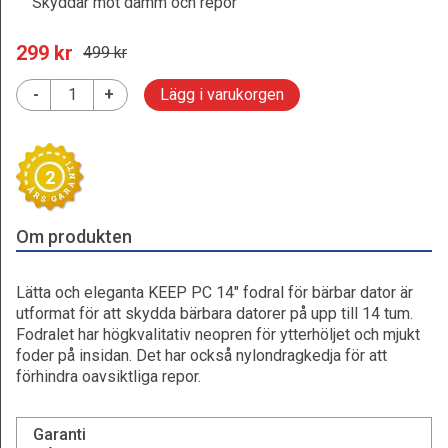
Skyddar mot damm och repor
299
 kr
499
 kr
-
+
Lägg i varukorgen
2
Om produkten
Lätta och eleganta KEEP PC 14" fodral för bärbar dator är
utformat för att skydda bärbara datorer på upp till 14 tum.
Fodralet har högkvalitativ neopren för ytterhöljet och mjukt
foder på insidan. Det har också nylondragkedja för att
förhindra oavsiktliga repor.
Garanti