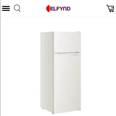
Välj Kategori
Datorer & Tillbehör
Hem och Hushåll
TV & Bild
Foto & Video
Vitvaror
Gaming
Ljud & HiFi
Mobil, Tele & GPS
Smart hem
Personvård
Wearables och träning