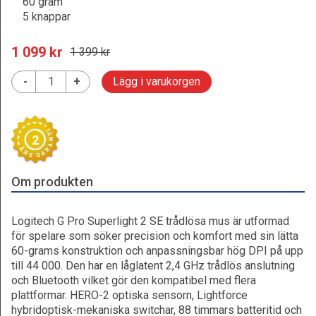
60 gram
5 knappar
1 099
 kr
1 399
 kr
-
+
Lägg i varukorgen
2
Om produkten
Logitech G Pro Superlight 2 SE trådlösa mus är utformad
för spelare som söker precision och komfort med sin lätta
60-grams konstruktion och anpassningsbar hög DPI på upp
till 44 000. Den har en låglatent 2,4 GHz trådlös anslutning
och Bluetooth vilket gör den kompatibel med flera
plattformar. HERO-2 optiska sensorn, Lightforce
hybridoptisk-mekaniska switchar, 88 timmars batteritid och