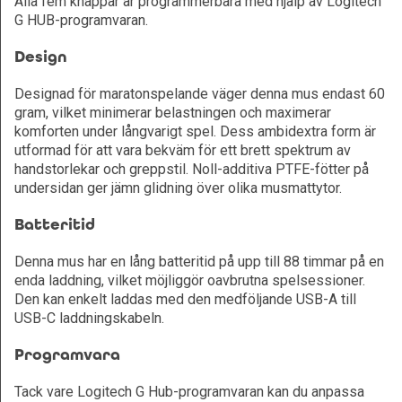
Alla fem knappar är programmerbara med hjälp av Logitech
G HUB-programvaran.
Design
Designad för maratonspelande väger denna mus endast 60
gram, vilket minimerar belastningen och maximerar
komforten under långvarigt spel. Dess ambidextra form är
utformad för att vara bekväm för ett brett spektrum av
handstorlekar och greppstil. Noll-additiva PTFE-fötter på
undersidan ger jämn glidning över olika musmattytor.
Batteritid
Denna mus har en lång batteritid på upp till 88 timmar på en
enda laddning, vilket möjliggör oavbrutna spelsessioner.
Den kan enkelt laddas med den medföljande USB-A till
USB-C laddningskabeln.
Programvara
Tack vare Logitech G Hub-programvaran kan du anpassa