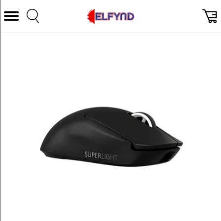
Välj Kategori
Datorer & Tillbehör
Hem och Hushåll
TV & Bild
Foto & Video
Vitvaror
Gaming
Ljud & HiFi
Mobil, Tele & GPS
Smart hem
Personvård
Wearables och träning