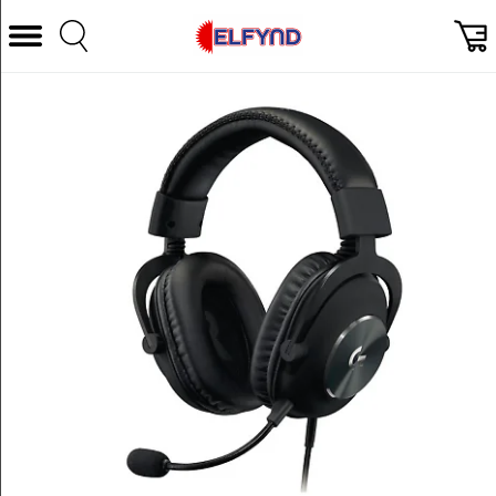
Välj Kategori
Datorer & Tillbehör
Hem och Hushåll
TV & Bild
Foto & Video
Vitvaror
Gaming
Ljud & HiFi
Mobil, Tele & GPS
Smart hem
Personvård
Wearables och träning