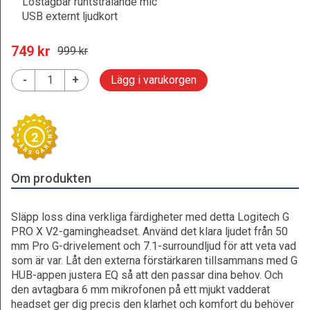
Löstagbar runtstrålande mic
USB externt ljudkort
749
 kr
999
 kr
-
+
Lägg i varukorgen
2
Om produkten
Släpp loss dina verkliga färdigheter med detta Logitech G
PRO X V2-gamingheadset. Använd det klara ljudet från 50
mm Pro G-drivelement och 7.1-surroundljud för att veta vad
som är var. Låt den externa förstärkaren tillsammans med G
HUB-appen justera EQ så att den passar dina behov. Och
den avtagbara 6 mm mikrofonen på ett mjukt vadderat
headset ger dig precis den klarhet och komfort du behöver