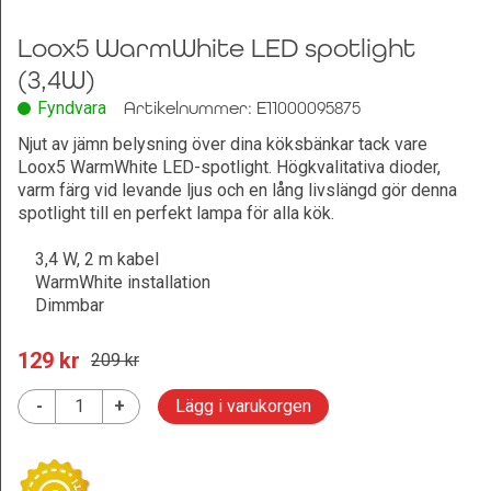
Loox5 WarmWhite LED spotlight
(3,4W)
Fyndvara
Artikelnummer: E11000095875
Njut av jämn belysning över dina köksbänkar tack vare
Loox5 WarmWhite LED-spotlight. Högkvalitativa dioder,
varm färg vid levande ljus och en lång livslängd gör denna
spotlight till en perfekt lampa för alla kök.
3,4 W, 2 m kabel
WarmWhite installation
Dimmbar
129
 kr
209
 kr
-
+
Lägg i varukorgen