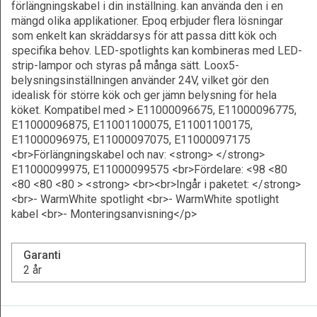
förlängningskabel i din inställning. kan använda den i en
mängd olika applikationer. Epoq erbjuder flera lösningar
som enkelt kan skräddarsys för att passa ditt kök och
specifika behov. LED-spotlights kan kombineras med LED-
strip-lampor och styras på många sätt. Loox5-
belysningsinställningen använder 24V, vilket gör den
idealisk för större kök och ger jämn belysning för hela
köket. Kompatibel med > E11000096675, E11000096775,
E11000096875, E11001100075, E11001100175,
E11000096975, E11000097075, E11000097175
<br>Förlängningskabel och nav: <strong> </strong>
E11000099975, E11000099575 <br>Fördelare: <98 <80
<80 <80 <80 > <strong> <br><br>Ingår i paketet: </strong>
<br>- WarmWhite spotlight <br>- WarmWhite spotlight
kabel <br>- Monteringsanvisning</p>
Garanti
2 år