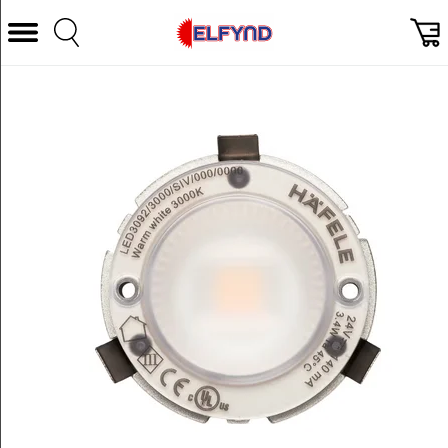
Välj Kategori
Datorer & Tillbehör
Hem och Hushåll
TV & Bild
Foto & Video
Vitvaror
Gaming
Ljud & HiFi
Mobil, Tele & GPS
Smart hem
Personvård
Wearables och träning