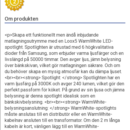
2
Om produkten
<p>Skapa ett funktionellt men ändå inbjudande
matlagningsutrymme med en Loox5 WarmWhite LED-
spotlight. Spotlighten är utrustad med 6 högkvalitativa
dioder från Samsung, som erbjuder varma ljusfärger och en
livslängd på 50000 timmar. Den avger ljus, jämn belysning
över bänkskivan, vilket gör matlagningen säkrare. Och om
du behöver skapa en mysig atmosfär kan du dämpa ljuset.
<br><br><strong> Spotlight: </strong> Spotlighten har en
varm ljusfärg på 3000K och avger 240 lumen, vilket gör den
perfekt passform för köket. På grund av sin ljusa och jämna
belysning är denna spotlight idealisk som en
bänkskivbelysning. <br><br><strong> WarmWhite-
belysningsanslutning: </strong> WarmWhite-spotlights
måste anslutas till en distributör eller en WarmWhite-
kabelnav ansluten till en transformator. Om den 2 m långa
kabeln är kort, vänligen lägg till en WarmWhite-