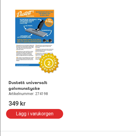
2
Dustett universalt
golvmunstycke
Artikelnummer: 274198
349
 kr
Lägg i varukorgen