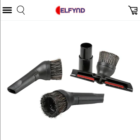
Välj Kategori
Datorer & Tillbehör
Hem och Hushåll
TV & Bild
Foto & Video
Vitvaror
Gaming
Ljud & HiFi
Mobil, Tele & GPS
Smart hem
Personvård
Wearables och träning