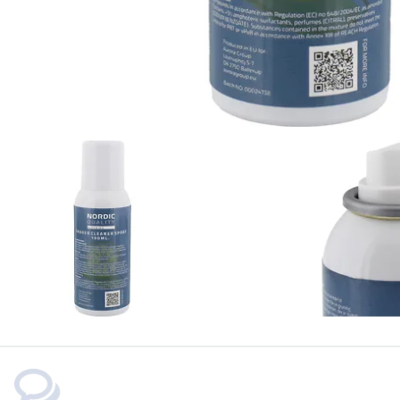
Dokumentförstörare
Blandare
Datorhögtalare
Utemöbler
Headset med mikrofon