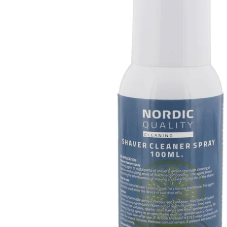
Bildskärm
Dammsugare och rengöring
Projektor och
Stationär dator
Lampor och Belysning
Väggfäste, m
iPad, Surfplatta
Kaffemaskin och espresso
Antenn och P
Skrivare och tillbehör
Inomhusklimat
Kablar och A
Bläckpatroner och ton
Datorkomponenter
Strykjärn
Router och Nätverk
Elektrisk utrustning
Minneskort, USB-minne
Trädgårdsmaskiner och trädgårdsreds
Mus och Tangentbord
Robotgräsklippare och tillbehör
Övriga datorprodukter
Värmepump, element och uppvärmnin
Datorväska
Köksmaskin och matberedare