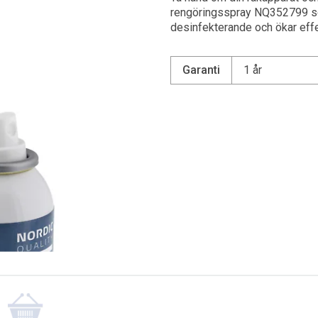
rengöringsspray NQ352799 som
desinfekterande och ökar effe
Kylskåp
Frysskåp
Garanti
1 år
Frysbox