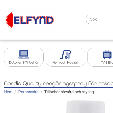
Sök
Datorer & Tillbehör
Hem och Hushåll
TV & Bil
Kablar & anslutning - datorer & nätverk
Köksredskap
Streaming oc
Nordic Quality rengöringsspray för rak
Tillbehör iPad, Surfplatta
Grill och grilltillbehör
Tillbehör TV &
Hem
/
Personvård
/
Tillbehör hårvård och styling
Bärbar dator
Köksapparater
TV
Nätverk
Övrigt Hem och Hushåll
Kablar och ad