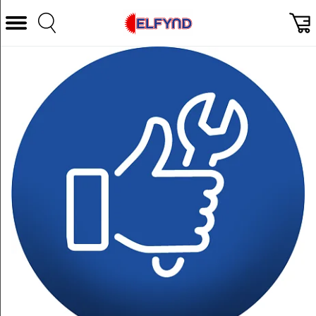
Välj Kategori
Datorer & Tillbehör
Hem och Hushåll
TV & Bild
Foto & Video
Vitvaror
Gaming
Ljud & HiFi
Mobil, Tele & GPS
Smart hem
Personvård
Wearables och träning