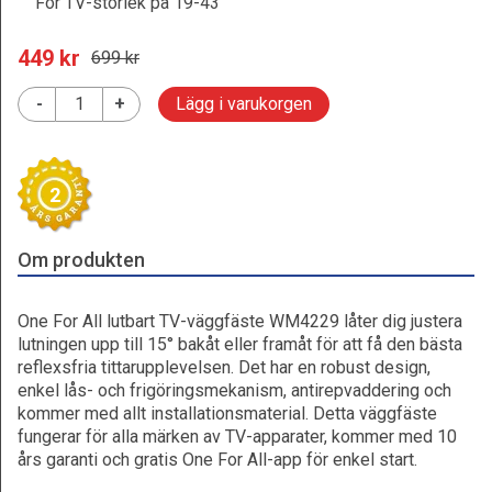
För TV-storlek på 19-43"
449
 kr
699
 kr
-
+
Lägg i varukorgen
2
Om produkten
One For All lutbart TV-väggfäste WM4229 låter dig justera
lutningen upp till 15° bakåt eller framåt för att få den bästa
reflexsfria tittarupplevelsen. Det har en robust design,
enkel lås- och frigöringsmekanism, antirepvaddering och
kommer med allt installationsmaterial. Detta väggfäste
fungerar för alla märken av TV-apparater, kommer med 10
års garanti och gratis One For All-app för enkel start.