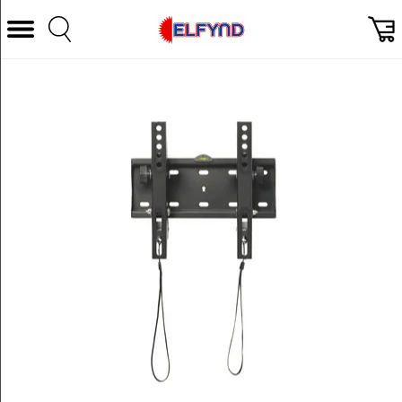
Välj Kategori
Datorer & Tillbehör
Hem och Hushåll
TV & Bild
Foto & Video
Vitvaror
Gaming
Ljud & HiFi
Mobil, Tele & GPS
Smart hem
Personvård
Wearables och träning