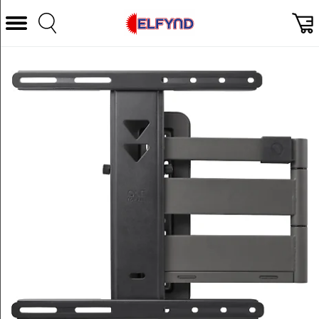
Välj Kategori
Datorer & Tillbehör
Hem och Hushåll
TV & Bild
Foto & Video
Vitvaror
Gaming
Ljud & HiFi
Mobil, Tele & GPS
Smart hem
Personvård
Wearables och träning