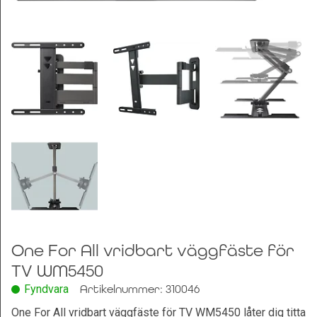
Leksaker och Hobby
One For All vridbart väggfäste för
TV WM5450
Fyndvara
Artikelnummer: 310046
One For All vridbart väggfäste för TV WM5450 låter dig titta