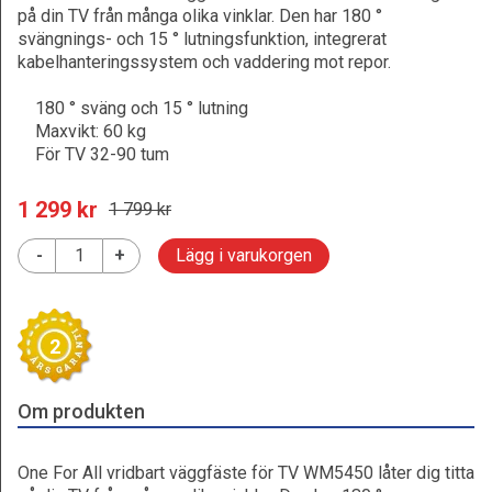
på din TV från många olika vinklar. Den har 180 °
svängnings- och 15 ° lutningsfunktion, integrerat
kabelhanteringssystem och vaddering mot repor.
180 ° sväng och 15 ° lutning
Maxvikt: 60 kg
För TV 32-90 tum
1 299
 kr
1 799
 kr
-
+
Lägg i varukorgen
2
Om produkten
One For All vridbart väggfäste för TV WM5450 låter dig titta