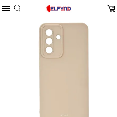
Välj Kategori
Datorer & Tillbehör
Hem och Hushåll
TV & Bild
Foto & Video
Vitvaror
Gaming
Ljud & HiFi
Mobil, Tele & GPS
Smart hem
Personvård
Wearables och träning