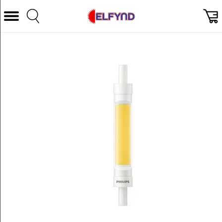
Välj Kategori
Datorer & Tillbehör
Hem och Hushåll
TV & Bild
Foto & Video
Vitvaror
Gaming
Ljud & HiFi
Mobil, Tele & GPS
Smart hem
Personvård
Wearables och träning