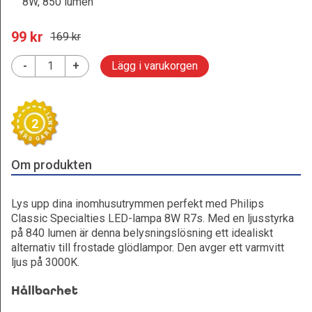
8W, 850 lumen
99
 kr
169
 kr
-
+
Lägg i varukorgen
2
Om produkten
Lys upp dina inomhusutrymmen perfekt med Philips
Classic Specialties LED-lampa 8W R7s. Med en ljusstyrka
på 840 lumen är denna belysningslösning ett idealiskt
alternativ till frostade glödlampor. Den avger ett varmvitt
ljus på 3000K.
Hållbarhet