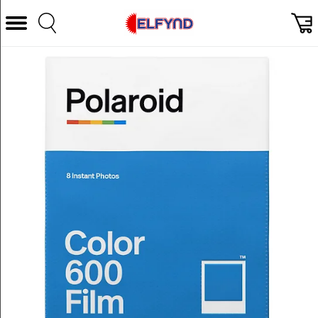
Välj Kategori
Datorer & Tillbehör
Hem och Hushåll
TV & Bild
Foto & Video
Vitvaror
Gaming
Ljud & HiFi
Mobil, Tele & GPS
Smart hem
Personvård
Wearables och träning