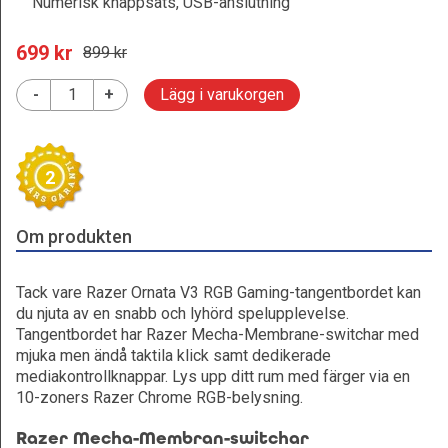
Numerisk knappsats, USB-anslutning
699
 kr
899
 kr
-
+
Lägg i varukorgen
2
Om produkten
Tack vare Razer Ornata V3 RGB Gaming-tangentbordet kan
du njuta av en snabb och lyhörd spelupplevelse.
Tangentbordet har Razer Mecha-Membrane-switchar med
mjuka men ändå taktila klick samt dedikerade
mediakontrollknappar. Lys upp ditt rum med färger via en
10-zoners Razer Chrome RGB-belysning.
Razer Mecha-Membran-switchar