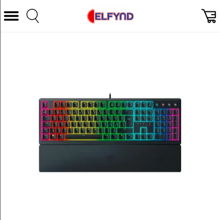
Välj Kategori
Datorer & Tillbehör
Hem och Hushåll
TV & Bild
Foto & Video
Vitvaror
Gaming
Ljud & HiFi
Mobil, Tele & GPS
Smart hem
Personvård
Wearables och träning