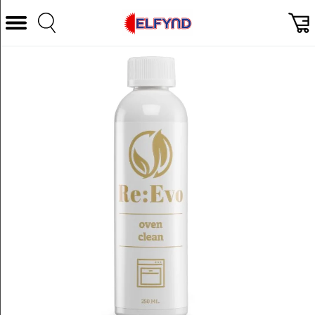
Välj Kategori
Datorer & Tillbehör
Hem och Hushåll
TV & Bild
Foto & Video
Vitvaror
Gaming
Ljud & HiFi
Mobil, Tele & GPS
Smart hem
Personvård
Wearables och träning