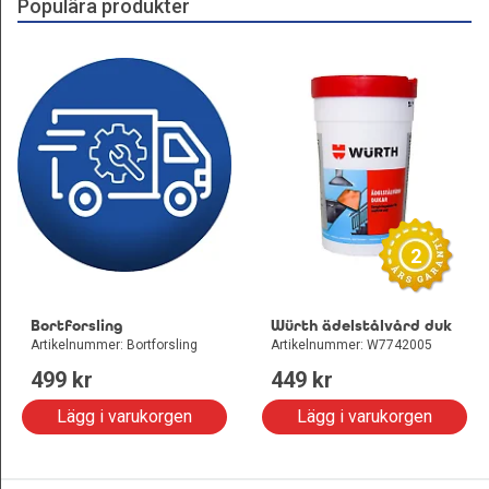
Populära produkter
2
Bortforsling
Würth ädelstålvård duk
Artikelnummer: Bortforsling
Artikelnummer: W7742005
499
 kr
449
 kr
Lägg i varukorgen
Lägg i varukorgen