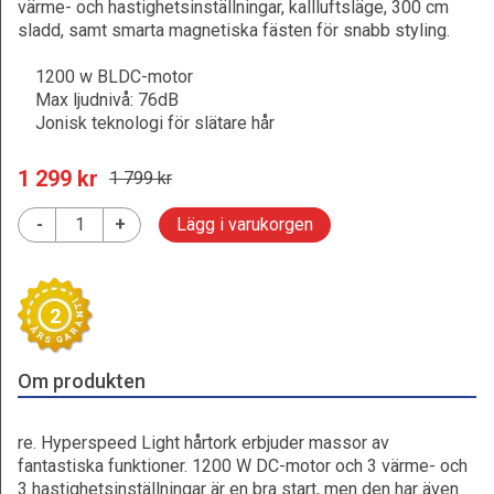
värme- och hastighetsinställningar, kallluftsläge, 300 cm
sladd, samt smarta magnetiska fästen för snabb styling.
1200 w BLDC-motor
Max ljudnivå: 76dB
Jonisk teknologi för slätare hår
1 299
 kr
1 799
 kr
-
+
Lägg i varukorgen
2
Om produkten
re. Hyperspeed Light hårtork erbjuder massor av
fantastiska funktioner. 1200 W DC-motor och 3 värme- och
3 hastighetsinställningar är en bra start, men den har även