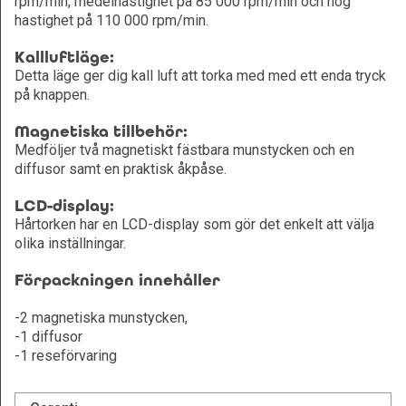
rpm/min, medelhastighet på 85 000 rpm/min och hög
hastighet på 110 000 rpm/min.
Kallluftläge:
Detta läge ger dig kall luft att torka med med ett enda tryck
på knappen.
Magnetiska tillbehör:
Medföljer två magnetiskt fästbara munstycken och en
diffusor samt en praktisk åkpåse.
LCD-display:
Hårtorken har en LCD-display som gör det enkelt att välja
olika inställningar.
Förpackningen innehåller
-2 magnetiska munstycken,
-1 diffusor
-1 reseförvaring