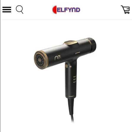
Välj Kategori
Datorer & Tillbehör
Hem och Hushåll
TV & Bild
Foto & Video
Vitvaror
Gaming
Ljud & HiFi
Mobil, Tele & GPS
Smart hem
Personvård
Wearables och träning