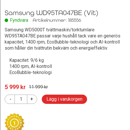
Samsung WD95TA047BE (Vit)
Fyndvara
Artikelnummer: 185556
Samsung WD5000T tvättmaskin/torktumlare
WD95TA047BE passar varje hushåll tack vare en generös
kapacitet, 1400 rpm, EcoBubble-teknologi och AI-kontroll
som håller din tvättrutin bekväm och energieffektiv.
Kapacitet: 9/6 kg
1400 rpm, AI-kontroll
EcoBubble-teknologi
5 999
 kr
11 999
 kr
-
+
Lägg i varukorgen
1