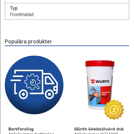
Typ
Frontmatad
Populära produkter
2
Bortforsling
Würth ädelstålvård duk