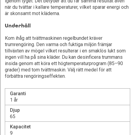
igenom tyget. Det betyder att du får samma resultat även
när du tvättar i kallare temperaturer, vilket sparar energi och
är skonsamt mot kläderna.
Underhåll
Kom ihåg att tvättmaskinen regelbundet kräver
trumrengöring. Den varma och fuktiga miljön främjar
tillväxten av mögel vilket resulterar i en smaklös lukt som
ingen vill ha på sina kläder. Du kan desinficera trummans
insida genom att köra ett högtemperaturprogram (85–90
grader) med tom tvättmaskin. Välj rätt medel för att
förbättra rengöringseffekten.
Garanti
1 år
Djup
65
Kapacitet
9