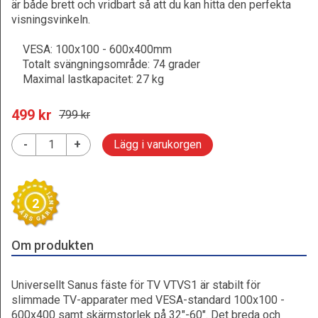
är både brett och vridbart så att du kan hitta den perfekta
visningsvinkeln.
VESA: 100x100 - 600x400mm
Totalt svängningsområde: 74 grader
Maximal lastkapacitet: 27 kg
499
 kr
799
 kr
-
+
Lägg i varukorgen
2
Om produkten
Universellt Sanus fäste för TV VTVS1 är stabilt för
slimmade TV-apparater med VESA-standard 100x100 -
600x400 samt skärmstorlek på 32"-60". Det breda och