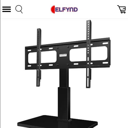
Välj Kategori
Datorer & Tillbehör
Hem och Hushåll
TV & Bild
Foto & Video
Vitvaror
Gaming
Ljud & HiFi
Mobil, Tele & GPS
Smart hem
Personvård
Wearables och träning