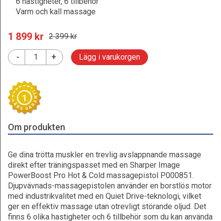
6 hastigheter, 6 tillbehör
Varm och kall massage
1 899
 kr
2 399
 kr
-
+
Lägg i varukorgen
1
Om produkten
Ge dina trötta muskler en trevlig avslappnande massage
direkt efter träningspasset med en Sharper Image
PowerBoost Pro Hot & Cold massagepistol P000851.
Djupvävnads-massagepistolen använder en borstlös motor
med industrikvalitet med en Quiet Drive-teknologi, vilket
ger en effektiv massage utan otrevligt störande oljud. Det
finns 6 olika hastigheter och 6 tillbehör som du kan använda