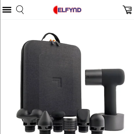
Välj Kategori
Datorer & Tillbehör
Hem och Hushåll
TV & Bild
Foto & Video
Vitvaror
Gaming
Ljud & HiFi
Mobil, Tele & GPS
Smart hem
Personvård
Wearables och träning