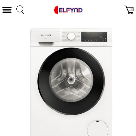
Välj Kategori
Datorer & Tillbehör
Hem och Hushåll
TV & Bild
Foto & Video
Vitvaror
Gaming
Ljud & HiFi
Mobil, Tele & GPS
Smart hem
Personvård
Wearables och träning