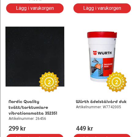
Lägg i varukorgen
Lägg i varukorgen
2
2
Nordic Quality
Würth ädelstålvård duk
tvätt/torktumlare
Artikelnummer: W7742005
vibrationsmatta 352351
Artikelnummer: 26456
299
 kr
449
 kr