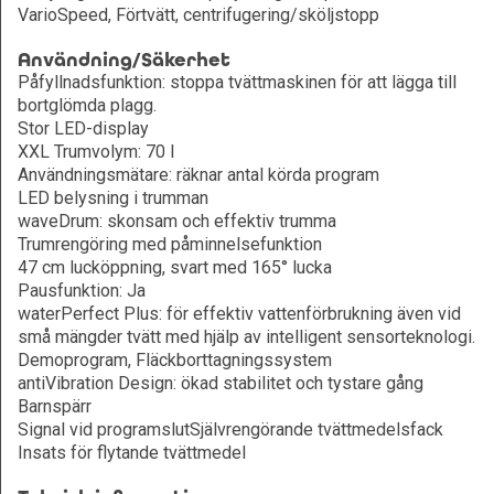
VarioSpeed, Förtvätt, centrifugering/sköljstopp
Användning/Säkerhet
Påfyllnadsfunktion: stoppa tvättmaskinen för att lägga till
bortglömda plagg.
Stor LED-display
XXL Trumvolym: 70 l
Användningsmätare: räknar antal körda program
LED belysning i trumman
waveDrum: skonsam och effektiv trumma
Trumrengöring med påminnelsefunktion
47 cm lucköppning, svart med 165° lucka
Pausfunktion: Ja
waterPerfect Plus: för effektiv vattenförbrukning även vid
små mängder tvätt med hjälp av intelligent sensorteknologi.
Demoprogram, Fläckborttagningssystem
antiVibration Design: ökad stabilitet och tystare gång
Barnspärr
Signal vid programslutSjälvrengörande tvättmedelsfack
Insats för flytande tvättmedel