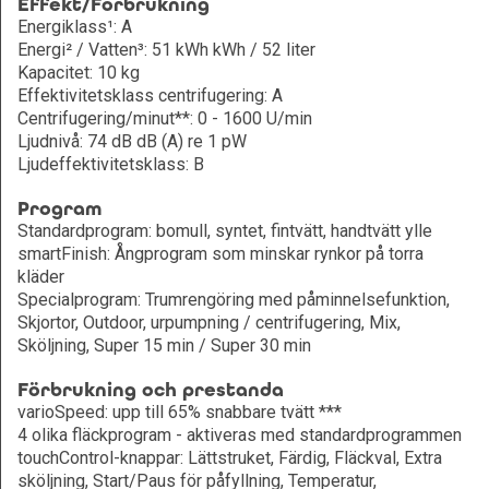
Effekt/Förbrukning
Energiklass¹: A
Energi² / Vatten³: 51 kWh kWh / 52 liter
Kapacitet: 10 kg
Effektivitetsklass centrifugering: A
Centrifugering/minut**: 0 - 1600 U/min
Ljudnivå: 74 dB dB (A) re 1 pW
Ljudeffektivitetsklass: B
Program
Standardprogram: bomull, syntet, fintvätt, handtvätt ylle
smartFinish: Ångprogram som minskar rynkor på torra
kläder
Specialprogram: Trumrengöring med påminnelsefunktion,
Skjortor, Outdoor, urpumpning / centrifugering, Mix,
Sköljning, Super 15 min / Super 30 min
Förbrukning och prestanda
varioSpeed: upp till 65% snabbare tvätt ***
4 olika fläckprogram - aktiveras med standardprogrammen
touchControl-knappar: Lättstruket, Färdig, Fläckval, Extra
sköljning, Start/Paus för påfyllning, Temperatur,