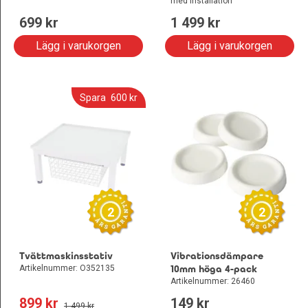
med installation
699
 kr
1 499
 kr
Lägg i varukorgen
Lägg i varukorgen
Spara
600
 kr
2
2
Tvättmaskinsstativ
Vibrationsdämpare
Artikelnummer: O352135
10mm höga 4-pack
Artikelnummer: 26460
899
 kr
149
 kr
1 499
 kr