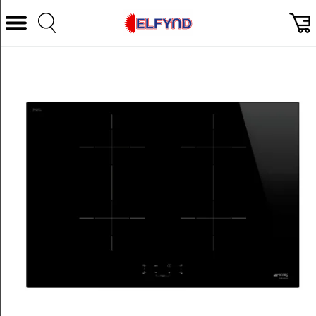
Välj Kategori
Datorer & Tillbehör
Hem och Hushåll
TV & Bild
Foto & Video
Vitvaror
Gaming
Ljud & HiFi
Mobil, Tele & GPS
Smart hem
Personvård
Wearables och träning