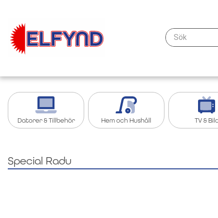
Sök
Datorer & Tillbehör
Hem och Hushåll
TV & Bil
Kablar & anslutning - datorer & nätverk
Köksredskap
Streaming oc
Special Radu
Tillbehör iPad, Surfplatta
Grill och grilltillbehör
Tillbehör TV &
Bärbar dator
Köksapparater
TV
Nätverk
Övrigt Hem och Hushåll
Kablar och ad