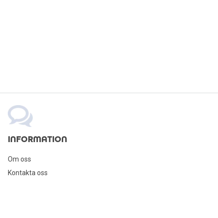
Dokumentförstörare
Blandare
Datorhögtalare
Utemöbler
Headset med mikrofon
INFORMATION
Om oss
Kontakta oss