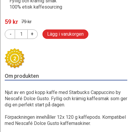
Fyllig och krämig smak
100% etisk kaffesourcing
59
 kr
79
 kr
-
+
Lägg i varukorgen
2
Om produkten
Njut av en god kopp kaffe med Starbucks Cappuccino by
Nescafé Dolce Gusto. Fyllig och krämig kaffesmak som ger
dig en perfekt start på dagen.
Förpackningen innehåller 12x 120 g kaffepods. Kompatibel
med Nescafé Dolce Gusto kaffemaskiner.