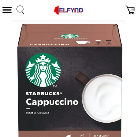
Välj Kategori
Datorer & Tillbehör
Hem och Hushåll
TV & Bild
Foto & Video
Vitvaror
Gaming
Ljud & HiFi
Mobil, Tele & GPS
Smart hem
Personvård
Wearables och träning