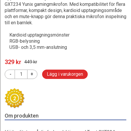
GXT234 Yunix gamingmikrofon. Med kompatibilitet för flera
plattformar, kompakt design, kardioid upptagningsområde
och en mute-knapp gör denna praktiska mikrofon inspelning
till en barnlek.
Kardioid upptagningsmönster
RGB-belysning
USB- och 3,5 mm-anslutning
329
 kr
449
 kr
-
+
Lägg i varukorgen
2
Om produkten