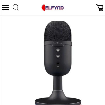
Välj Kategori
Datorer & Tillbehör
Hem och Hushåll
TV & Bild
Foto & Video
Vitvaror
Gaming
Ljud & HiFi
Mobil, Tele & GPS
Smart hem
Personvård
Wearables och träning