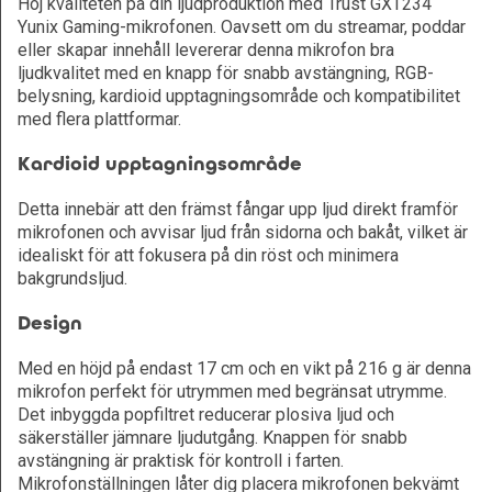
Höj kvaliteten på din ljudproduktion med Trust GXT234
Yunix Gaming-mikrofonen. Oavsett om du streamar, poddar
eller skapar innehåll levererar denna mikrofon bra
ljudkvalitet med en knapp för snabb avstängning, RGB-
belysning, kardioid upptagningsområde och kompatibilitet
med flera plattformar.
Kardioid upptagningsområde
Detta innebär att den främst fångar upp ljud direkt framför
mikrofonen och avvisar ljud från sidorna och bakåt, vilket är
idealiskt för att fokusera på din röst och minimera
bakgrundsljud.
Design
Med en höjd på endast 17 cm och en vikt på 216 g är denna
mikrofon perfekt för utrymmen med begränsat utrymme.
Det inbyggda popfiltret reducerar plosiva ljud och
säkerställer jämnare ljudutgång. Knappen för snabb
avstängning är praktisk för kontroll i farten.
Mikrofonställningen låter dig placera mikrofonen bekvämt