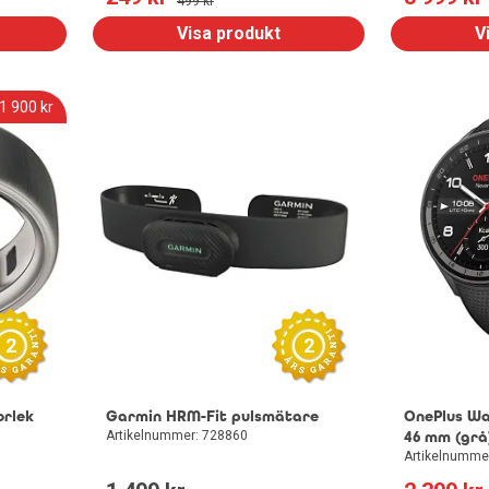
499
 kr
Visa produkt
V
1 900
 kr
2
2
orlek
Garmin HRM-Fit pulsmätare
OnePlus Wa
Artikelnummer: 728860
46 mm (grå
Artikelnumme