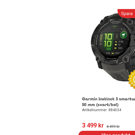
Dokumentförstörare
Blandare
Spara
Datorhögtalare
Utemöbler
Headset med mikrofon
Garmin Instinct 3 smart
50 mm (svart/kol)
Artikelnummer: 884034
3 499
 kr
4 499
 kr