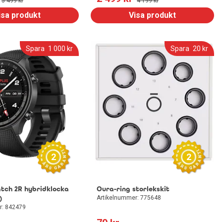
5 499
 kr
4 199
 kr
isa produkt
Visa produkt
Spara
1 000
 kr
Spara
20
 kr
2
2
tch 2R hybridklocka
Oura-ring storlekskit
)
Artikelnummer: 775648
r: 842479