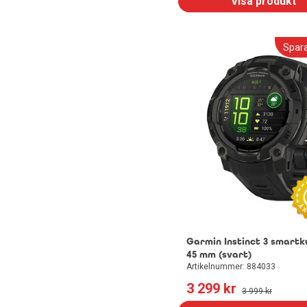
Visa produkt
Spar
Garmin Instinct 3 smart
45 mm (svart)
Artikelnummer: 884033
3 299
 kr
3 999
 kr