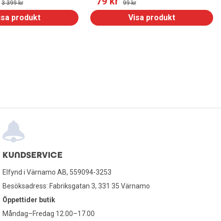
79
 kr
3 399
 kr
99
 kr
isa produkt
Visa produkt
KUNDSERVICE
Elfynd i Värnamo AB, 559094-3253
Besöksadress: Fabriksgatan 3, 331 35 Värnamo
Öppettider butik
Måndag–Fredag 12.00–17.00