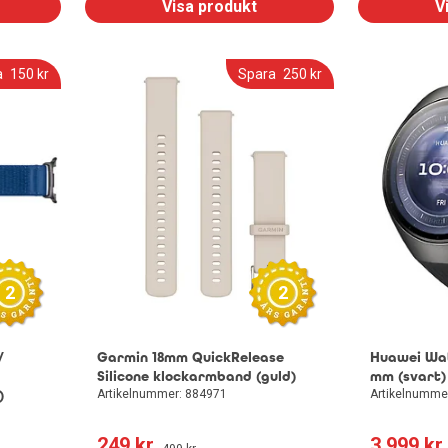
Visa produkt
V
a
150
 kr
Spara
250
 kr
2
2
/
Garmin 18mm QuickRelease
Huawei Wa
Silicone klockarmband (guld)
mm (svart)
)
Artikelnummer: 884971
Artikelnumme
249
 kr
3 999
 kr