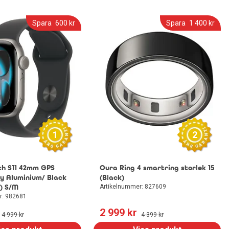
Spara
600
 kr
Spara
1 400
 kr
1
2
h S11 42mm GPS
Oura Ring 4 smartring storlek 15
y Aluminium/ Black
(Black)
) S/M
Artikelnummer: 827609
r: 982681
2 999
 kr
4 999
 kr
4 399
 kr