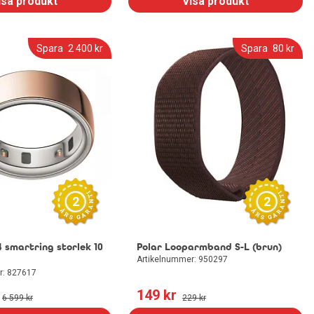
isa produkt
Visa produkt
Spara
2 400
 kr
Spara
80
 kr
2
2
 smartring storlek 10
Polar Looparmband S-L (brun)
Artikelnummer: 950297
r: 827617
149
 kr
6 599
 kr
229
 kr