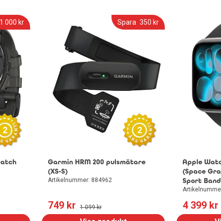
Kylskåp
1 000
 kr
Spara
350
 kr
Frysskåp
Frysbox
2
2
watch
Garmin HRM 200 pulsmätare
Apple Watc
(XS-S)
(Space Gra
Artikelnummer: 884962
Sport Band
Artikelnumme
749
 kr
4 399
 kr
1 099
 kr