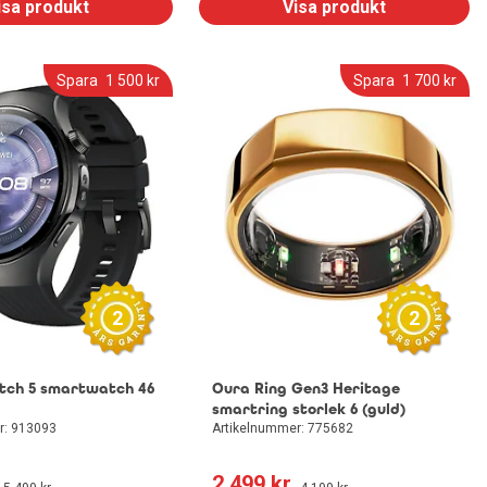
isa produkt
Visa produkt
Spara
1 500
 kr
Spara
1 700
 kr
2
2
tch 5 smartwatch 46
Oura Ring Gen3 Heritage
smartring storlek 6 (guld)
r: 913093
Artikelnummer: 775682
2 499
 kr