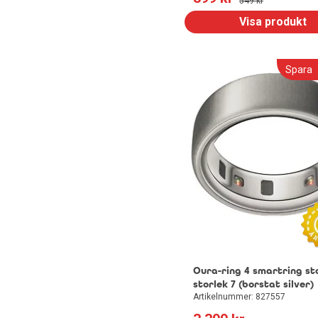
549
 kr
Visa produkt
Spara
Oura-ring 4 smartring st
storlek 7 (borstat silver)
Artikelnummer: 827557