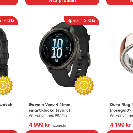
Visa produkt
V
a
700
 kr
Spara
1 300
 kr
2
2
kwatch
Garmin Venu 4 41mm
Oura Ring 4
smartklocka (svart)
(roséguld)
Artikelnummer: 987715
Artikelnumme
4 999
 kr
4 199
 kr
6 299
 kr