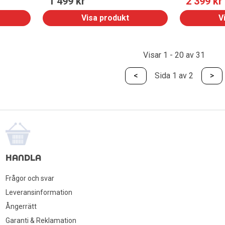
1 499
 kr
2 399
 kr
Visa produkt
V
Visar 1 - 20 av 31
<
Sida 1 av 2
>
HANDLA
Frågor och svar
Leveransinformation
Ångerrätt
Garanti & Reklamation