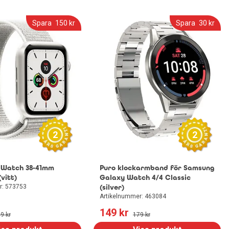
Spara
150
 kr
Spara
30
 kr
2
2
 Watch 38-41mm
Puro klockarmband för Samsung
vitt)
Galaxy Watch 4/4 Classic
r: 573753
(silver)
Artikelnummer: 463084
149
 kr
99
 kr
179
 kr