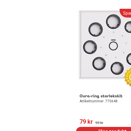
Dokumentförstörare
Blandare
Spa
Datorhögtalare
Utemöbler
Headset med mikrofon
Oura-ring storlekskit
Artikelnummer: 775648
79
 kr
99
 kr