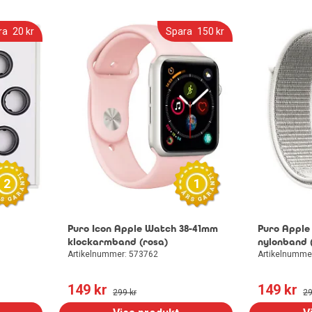
Kylskåp
ra
20
 kr
Spara
150
 kr
Frysskåp
Frysbox
2
1
Puro Icon Apple Watch 38-41mm
Puro Apple
klockarmband (rosa)
nylonband (
Artikelnummer: 573762
Artikelnumme
149
 kr
149
 kr
299
 kr
2