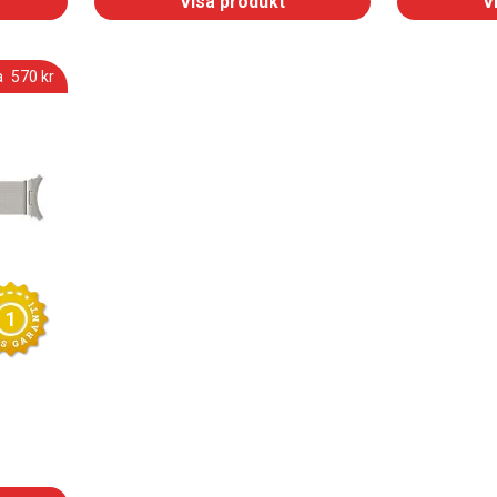
Visa produkt
V
a
570
 kr
1