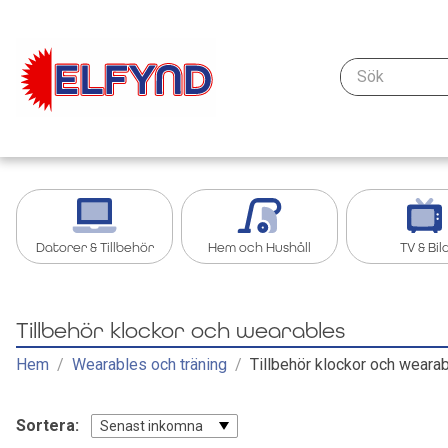
Sök
Datorer & Tillbehör
Hem och Hushåll
TV & Bil
Kablar & anslutning - datorer & nätverk
Köksredskap
Streaming oc
Tillbehör klockor och wearables
Tillbehör iPad, Surfplatta
Grill och grilltillbehör
Tillbehör TV &
Hem
/
Wearables och träning
/
Tillbehör klockor och weara
Bärbar dator
Köksapparater
TV
Sortera: 
Senast inkomna
Nätverk
Övrigt Hem och Hushåll
Kablar och ad