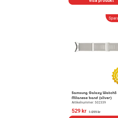
Visa produkt
Spar
Samsung Galaxy Watch5
Milanese band (silver)
Artikelnummer: 502339
529
 kr
1 099
 kr